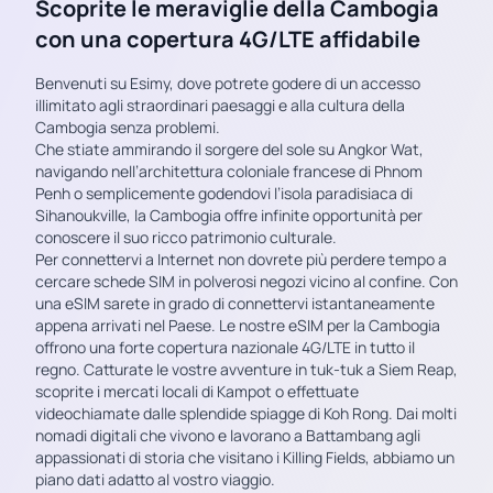
Scoprite le meraviglie della Cambogia
con una copertura 4G/LTE affidabile
Benvenuti su Esimy, dove potrete godere di un accesso
illimitato agli straordinari paesaggi e alla cultura della
Cambogia senza problemi.
Che stiate ammirando il sorgere del sole su Angkor Wat,
navigando nell’architettura coloniale francese di Phnom
Penh o semplicemente godendovi l’isola paradisiaca di
Sihanoukville, la Cambogia offre infinite opportunità per
conoscere il suo ricco patrimonio culturale.
Per connettervi a Internet non dovrete più perdere tempo a
cercare schede SIM in polverosi negozi vicino al confine. Con
una eSIM sarete in grado di connettervi istantaneamente
appena arrivati nel Paese. Le nostre eSIM per la Cambogia
offrono una forte copertura nazionale 4G/LTE in tutto il
regno. Catturate le vostre avventure in tuk-tuk a Siem Reap,
scoprite i mercati locali di Kampot o effettuate
videochiamate dalle splendide spiagge di Koh Rong. Dai molti
nomadi digitali che vivono e lavorano a Battambang agli
appassionati di storia che visitano i Killing Fields, abbiamo un
piano dati adatto al vostro viaggio.