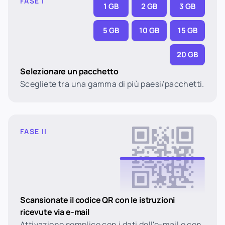
FASE I
1 GB
2 GB
3 GB
5 GB
10 GB
15 GB
20 GB
Selezionare un pacchetto
Scegliete tra una gamma di più paesi/pacchetti.
FASE II
Scansionate il codice QR con le istruzioni
ricevute via e-mail
Attivazione semplice con i dati dell'e-mail o con