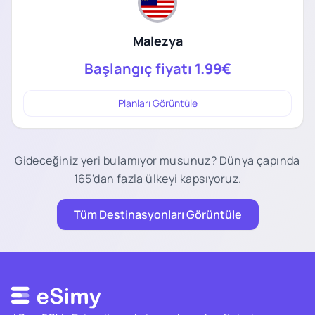
Malezya
Başlangıç fiyatı
1.99€
Planları Görüntüle
Gideceğiniz yeri bulamıyor musunuz? Dünya çapında
165'dan fazla ülkeyi kapsıyoruz.
Tüm Destinasyonları Görüntüle