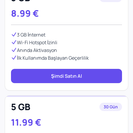
8.99
€
3 GB İnternet
Wi-Fi Hotspot İzinli
Anında Aktivasyon
İlk Kullanımda Başlayan Geçerlilik
Şimdi Satın Al
5 GB
30 Gün
11.99
€