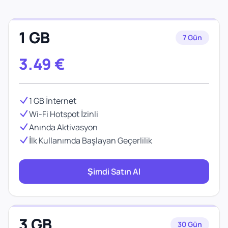
1 GB
7 Gün
3.49
€
1 GB İnternet
Wi-Fi Hotspot İzinli
Anında Aktivasyon
İlk Kullanımda Başlayan Geçerlilik
Şimdi Satın Al
3 GB
30 Gün