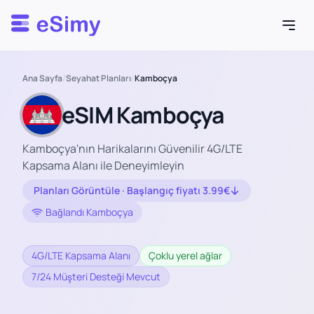
Esimy
Ana Sayfa
/
Seyahat Planları
/
Kamboçya
eSIM Kamboçya
Kamboçya'nın Harikalarını Güvenilir 4G/LTE
Kapsama Alanı ile Deneyimleyin
Planları Görüntüle · Başlangıç fiyatı 3.99€
Bağlandı Kamboçya
4G/LTE Kapsama Alanı
Çoklu yerel ağlar
7/24 Müşteri Desteği Mevcut