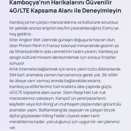
Kamboçya’nın Harikalarını Güvenilir
4G/LTE Kapsama Alanı ile Deneyimleyin
Kamboçya’nın çarpıcı manzaralarına ve kültürüne sorunsuz
bir şekilde sınırsız erişimin keyfini çıkarabileceğiniz Esimy’ye
hoş geldiniz.
İster Angkor Wat üzerinde güneşin doğuşuna hayran olun,
ister Phnom Penh’in Fransız kolonyal mimarisinde gezinin ya
da Sihanoukville’in ada cennetinin tadını çıkarın; Kamboçya
zengin kültürel mirasını deneyimlemek için sonsuz fırsatlar
sunuyor.
Artık internete bağlanmak için sınıra yakın tozlu dükkanlarda
SIM kart aramakla zaman harcamanıza gerek yok. Bir eSIM
ile ülkeye varır varmaz anında bağlanabileceksiniz.
Kamboçya eSIM’lerimiz tüm krallıkta ülke çapında güçlü
4G/LTE kapsama alanı sunar. Siem Reap’teki tuk-tuk
maceralarınızı yakalayın, Kampot’un yerel pazarlarını
keşfedin veya Koh Rong’un muhteşem plajlarından görüntülü
aramalar yapın. Battambang’da yaşayan ve çalışan birçok
dijital göçebeden Killing Fields’ı ziyaret eden tarih
meraklılarına kadar, yolculuğunuz için uygun bir veri planımız
var.