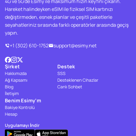
4G ve 5G'de Esimy ile maksimum hızın keyfini çıkarın.
Hareket halindeyken eSIM ile fiziksel SIM kartınızı
değiştirmeden, esnek planlar ve çeşitli paketlerle
seyahatleriniz sırasında farklı operatörler arasında geçiş
yapın.
+1 (302) 610-1752
support@esimy.net
Şirket
Destek
Hakkımızda
SSS
Ağ Kapsamı
Desteklenen Cihazlar
Blog
Canlı Sohbet
İletişim
Benim Esimy'm
Bakiye Kontrolü
Hesap
Uygulamayı İndir