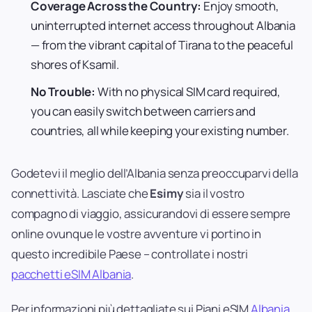
Coverage Across the Country:
Enjoy smooth,
uninterrupted internet access throughout Albania
— from the vibrant capital of Tirana to the peaceful
shores of Ksamil.
No Trouble:
With no physical SIM card required,
you can easily switch between carriers and
countries, all while keeping your existing number.
Godetevi il meglio dell’Albania senza preoccuparvi della
connettività. Lasciate che
Esimy
sia il vostro
compagno di viaggio, assicurandovi di essere sempre
online ovunque le vostre avventure vi portino in
questo incredibile Paese – controllate i nostri
pacchetti eSIM Albania
.
Per informazioni più dettagliate sui Piani eSIM
Albania