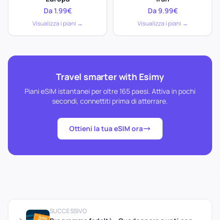
Da 1.99€
Da 9.99€
Visualizza i piani →
Visualizza i piani →
Travel smarter with Esimy
Piani eSIM istantanei per oltre 165 paesi. Attiva in pochi
secondi, connettiti prima di atterrare.
Ottieni la tua eSIM ora
SUCCESSIVO