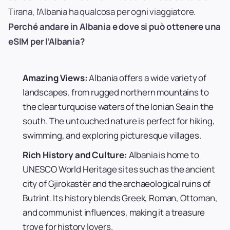
Tirana, l’Albania ha qualcosa per ogni viaggiatore.
Perché andare in Albania e dove si può ottenere una
eSIM per l’Albania?
Amazing Views:
Albania offers a wide variety of
landscapes, from rugged northern mountains to
the clear turquoise waters of the Ionian Sea in the
south. The untouched nature is perfect for hiking,
swimming, and exploring picturesque villages.
Rich History and Culture:
Albania is home to
UNESCO World Heritage sites such as the ancient
city of Gjirokastër and the archaeological ruins of
Butrint. Its history blends Greek, Roman, Ottoman,
and communist influences, making it a treasure
trove for history lovers.