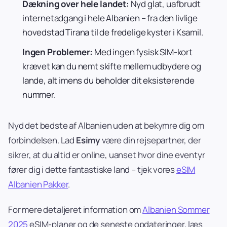
Dækning over hele landet:
Nyd glat, uafbrudt
internetadgang i hele Albanien – fra den livlige
hovedstad Tirana til de fredelige kyster i Ksamil.
Ingen Problemer:
Med ingen fysisk SIM-kort
krævet kan du nemt skifte mellem udbydere og
lande, alt imens du beholder dit eksisterende
nummer.
Nyd det bedste af Albanien uden at bekymre dig om
forbindelsen. Lad
Esimy
være din rejsepartner, der
sikrer, at du altid er online, uanset hvor dine eventyr
fører dig i dette fantastiske land – tjek vores
eSIM
Albanien Pakker
.
For mere detaljeret information om
Albanien Sommer
2025
eSIM-planer og de seneste opdateringer, læs