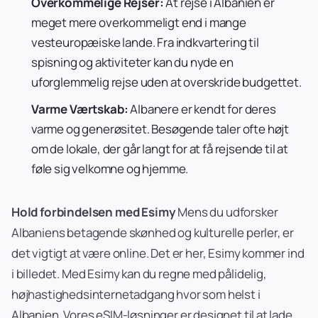
Overkommelige Rejser:
At rejse i Albanien er
meget mere overkommeligt end i mange
vesteuropæiske lande. Fra indkvartering til
spisning og aktiviteter kan du nyde en
uforglemmelig rejse uden at overskride budgettet.
Varme Værtskab:
Albanere er kendt for deres
varme og generøsitet. Besøgende taler ofte højt
om de lokale, der går langt for at få rejsende til at
føle sig velkomne og hjemme.
Hold forbindelsen med Esimy
Mens du udforsker
Albaniens betagende skønhed og kulturelle perler, er
det vigtigt at være online. Det er her, Esimy kommer ind
i billedet. Med Esimy kan du regne med pålidelig,
højhastighedsinternetadgang hvor som helst i
Albanien. Vores eSIM-løsninger er designet til at lade