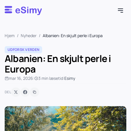
Esimy
Hjem
/
Nyheder
/
Albanien: En skjult perle i Europa
UDFORSK VERDEN
Albanien: En skjult perle i
Europa
mar 16, 2026
|
3 min læsetid
|
Esimy
DEL