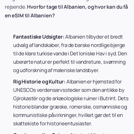
rejsende.
Hvorfor tage til Albanien, og hvor kan du få
en eSIM til Albanien?
Fantastiske Udsigter:
Albanien tilbyder et bredt
udvalg af landskaber, fra de barske nordlige bjerge
til de klare turkise vande i Det Ioniske Hav i syd. Den
uberørte natur er perfekt til vandreture, svømning
og udforskning af maleriske landsbyer.
Rig Historie og Kultur:
Albanien er hjemsted for
UNESCOs verdensarvssteder som den antikke by
Gjirokastër og de arkæologiske ruiner i Butrint. Dets
historie blander græske, romerske, osmanniske og
kommunistiske påvirkninger, hvilket gør det til en
skattekiste for historieentusiaster.