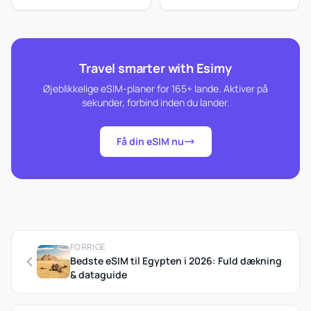
Travel smarter with Esimy
Øjeblikkelige eSIM-planer for 165+ lande. Aktiver på
sekunder, forbind inden du lander.
Få din eSIM nu
FORRIGE
Bedste eSIM til Egypten i 2026: Fuld dækning
& dataguide