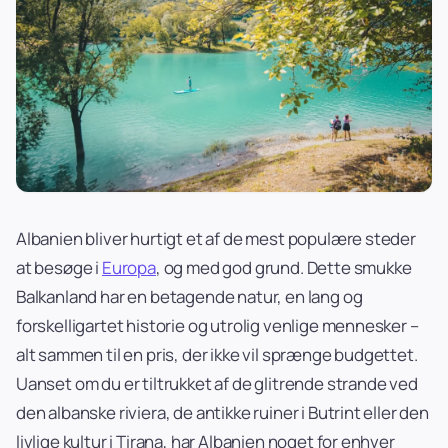
Albanien bliver hurtigt et af de mest populære steder
at besøge i
Europa
, og med god grund. Dette smukke
Balkanland har en betagende natur, en lang og
forskelligartet historie og utrolig venlige mennesker –
alt sammen til en pris, der ikke vil sprænge budgettet.
Uanset om du er tiltrukket af de glitrende strande ved
den albanske riviera, de antikke ruiner i Butrint eller den
livlige kultur i Tirana, har Albanien noget for enhver