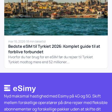
mar 16, 2026
·
18 min læsetid
Bedste eSIM til Tyrkiet 2026: Komplet guide til at
forblive forbundet
Hvorfor du har brug for en eSIM før du rejser til Tyrkiet
Tyrkiet modtog mere end 52 millioner...
Nyd maksimal hastighed med Esimy på 4G og 5G. Skift
mellem forskellige operatører på dine rejser med fleksible
abonnementer og forskellige pakker uden at skifte dit