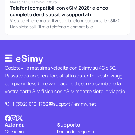
Mar 13, 2026
·
10 min di lettura
Telefoni compatibili con eSIM 2026: elenco
completo dei dispositivi supportati
Vi state chiedendo se il vostro telefono supporta le eSIM?
Non siete soli: “il mio telefono è compatibile...
Godetevi la massima velocità con Esimy su 4G e 5G.
Passate da un operatore all'altro durante i vostri viaggi
con piani flessibili e vari pacchetti, senza cambiare la
vostra carta SIM fisica con eSIM mentre siete in viaggio.
+1 (302) 610-1752
support@esimy.net
Azienda
Supporto
Chi siamo
Domande frequenti