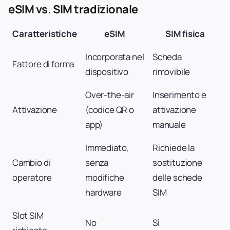
eSIM vs. SIM tradizionale
Caratteristiche
eSIM
SIM fisica
Incorporata nel
Scheda
Fattore di forma
dispositivo
rimovibile
Over-the-air
Inserimento e
Attivazione
(codice QR o
attivazione
app)
manuale
Immediato,
Richiede la
Cambio di
senza
sostituzione
operatore
modifiche
delle schede
hardware
SIM
Slot SIM
No
Sì