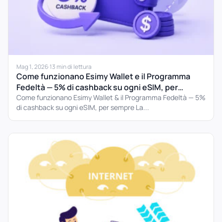
Mag 1, 2026
·
13 min di lettura
Come funzionano Esimy Wallet e il Programma
Fedeltà — 5% di cashback su ogni eSIM, per
sempre
Come funzionano Esimy Wallet & il Programma Fedeltà — 5%
di cashback su ogni eSIM, per sempre La...