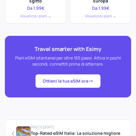
Egitto
Europa
Da 1.99€
Da 1.99€
Visualizza i piani →
Visualizza i piani →
Travel smarter with Esimy
Piani eSIM istantanei per oltre 165 paesi. Attiva in pochi
secondi, connettiti prima di atterrare.
Ottieni la tua eSIM ora
PRECEDENTE
Top-Rated eSIM Italia: La soluzione migliore