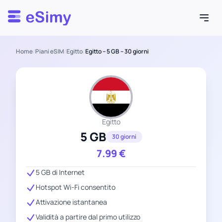
Esimy
Home
/
Piani eSIM
/
Egitto
/
Egitto – 5 GB – 30 giorni
Egitto
5 GB
30 giorni
7.99
€
5 GB di Internet
Hotspot Wi-Fi consentito
Attivazione istantanea
Validità a partire dal primo utilizzo