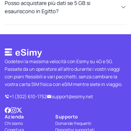
Posso acquistare più dati se 5 GB si
esauriscono in Egitto?
Godetevi la massima velocità con Esimy su 4G e 5G.
Passate da un operatore all'altro durante i vostri viaggi
con piani flessibili e vari pacchetti, senza cambiare la
vostra carta SIM fisica con eSIM mentre siete in viaggio.
+1 (302) 610-1752
support@esimy.net
Azienda
Supporto
Chi siamo
Domande frequenti
Copertura
Dispositivi supportati