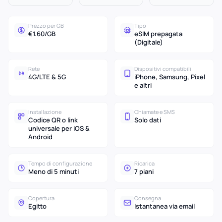
Prezzo per GB
Tipo
€1.60/GB
eSIM prepagata
(Digitale)
Rete
Dispositivi compatibili
4G/LTE & 5G
iPhone, Samsung, Pixel
e altri
Installazione
Chiamate e SMS
Codice QR o link
Solo dati
universale per iOS &
Android
Tempo di configurazione
Ricarica
Meno di 5 minuti
7 piani
Copertura
Consegna
Egitto
Istantanea via email