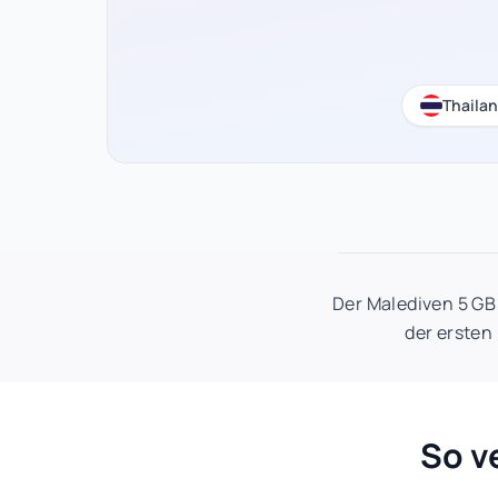
Thaila
Der Malediven 5 GB
der ersten
So v