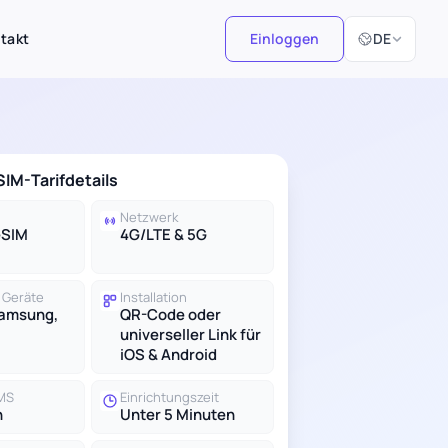
Sprache ausw
takt
Einloggen
DE
IM-Tarifdetails
Netzwerk
eSIM
4G/LTE & 5G
 Geräte
Installation
Samsung,
QR-Code oder
universeller Link für
iOS & Android
SMS
Einrichtungszeit
n
Unter 5 Minuten