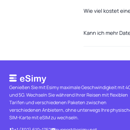
Wie viel kostet ei
Kann ich mehr Date
Genießen Sie mit Esimy maximale Geschwindigkeit mit 4
und 5G. Wechseln Sie während Ihrer Reisen mit flexiblen
Tarifen und verschiedenen Paketen zwischen
verschiedenen Anbietern, ohne unterwegs Ihre physisch
SIM-Karte mit eSIM zu wechseln.
+1 (302) 610-1752
support@esimy.net