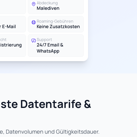
Abdeckung
Malediven
Roaming-Gebühren
r E-Mail
Keine Zusatzkosten
icht
Support
istrierung
24/7 Email &
WhatsApp
este Datentarife &
se, Datenvolumen und Gültigkeitsdauer.