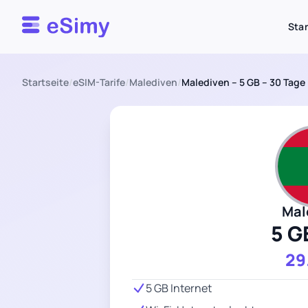
Esimy
Star
Startseite
/
eSIM-Tarife
/
Malediven
/
Malediven – 5 GB – 30 Tage
Mal
5 G
29
5 GB Internet