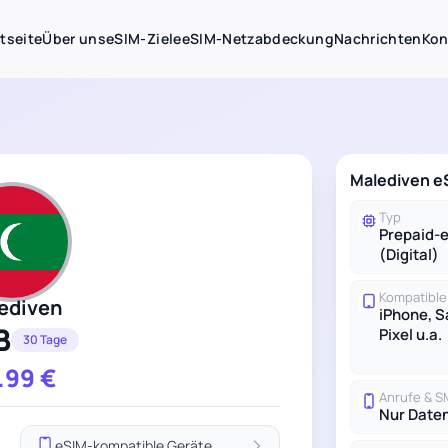
tseite
Über uns
eSIM-Ziele
eSIM-Netzabdeckung
Nachrichten
Kon
Malediven eS
Typ
Prepaid-
(Digital)
Kompatible
ediven
iPhone, 
B
Pixel u.a.
30 Tage
.99
€
Anrufe & 
Nur Date
eSIM-kompatible Geräte