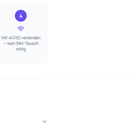
4
Mit 4G/5G verbinden
— kein SIM-Tausch
nötig