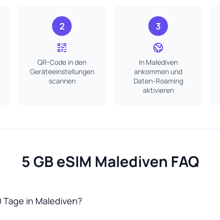
2
3
QR-Code in den
In Malediven
Geräteeinstellungen
ankommen und
scannen
Daten-Roaming
aktivieren
5 GB eSIM Malediven FAQ
0 Tage in Malediven?