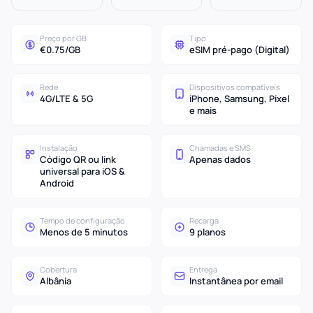
Preço por GB
Tipo
€0.75/GB
eSIM pré-pago (Digital)
Rede
Dispositivos compatíveis
4G/LTE & 5G
iPhone, Samsung, Pixel
e mais
Instalação
Chamadas e SMS
Código QR ou link
Apenas dados
universal para iOS &
Android
Tempo de configuração
Recarga
Menos de 5 minutos
9 planos
Cobertura
Entrega
Albânia
Instantânea por email