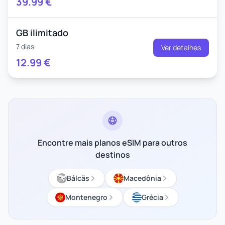
39.99
€
GB ilimitado
7 dias
Ver detalhes
12.99
€
Encontre mais planos eSIM para outros
destinos
Bálcãs
Macedônia
Montenegro
Grécia