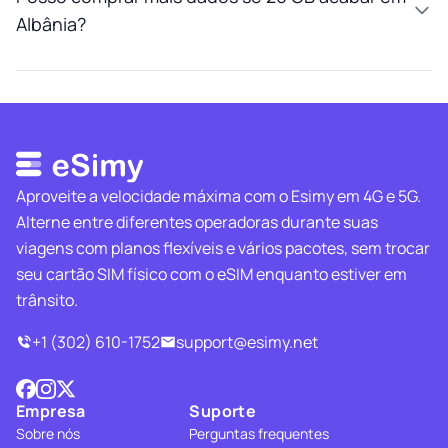
Albânia?
Aproveite a velocidade máxima com o Esimy em 4G e 5G.
Alterne entre diferentes operadoras durante suas
viagens com planos flexíveis e vários pacotes, sem trocar
seu cartão SIM físico com o eSIM enquanto estiver em
trânsito.
+1 (302) 610-1752
support@esimy.net
Empresa
Suporte
Sobre nós
Perguntas frequentes