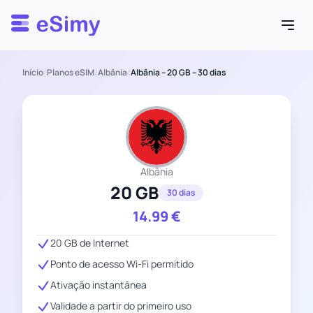
Esimy
Início
/
Planos eSIM
/
Albânia
/
Albânia – 20 GB – 30 dias
Albânia
20 GB
30 dias
14.99
€
20 GB de Internet
Ponto de acesso Wi-Fi permitido
Ativação instantânea
Validade a partir do primeiro uso