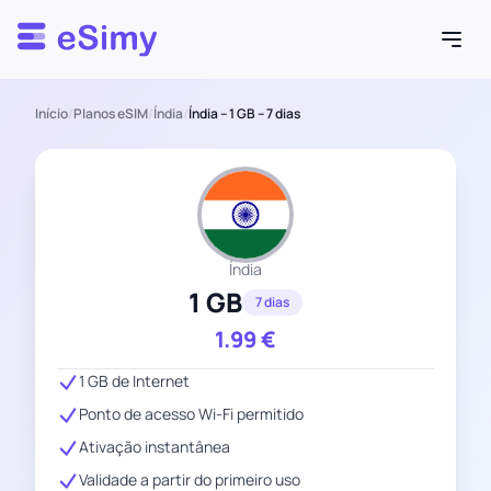
Esimy
Início
/
Planos eSIM
/
Índia
/
Índia – 1 GB – 7 dias
Índia
1 GB
7 dias
1.99
€
1 GB de Internet
Ponto de acesso Wi-Fi permitido
Ativação instantânea
Validade a partir do primeiro uso