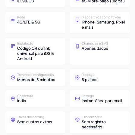
€1.99/GB
eSIM pré-pago (Digital)
Rede
Dispositivos compatíveis
4G/LTE & 5G
iPhone, Samsung, Pixel
e mais
Instalação
Chamadas e SMS
Código QR ou link
Apenas dados
universal para iOS &
Android
Tempo de configuração
Recarga
Menos de 5 minutos
5 planos
Cobertura
Entrega
Índia
Instantânea por email
Taxas de roaming
ID necessário
Sem custos extras
Sem registro
necessário