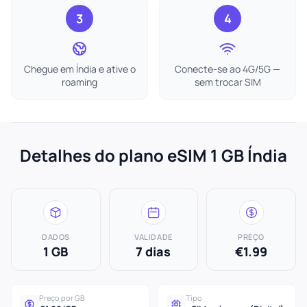
3
4
Chegue em Índia e ative o
Conecte-se ao 4G/5G —
roaming
sem trocar SIM
Detalhes do plano eSIM 1 GB Índia
DADOS
VALIDADE
PREÇO
1 GB
7 dias
€1.99
Preço por GB
Tipo