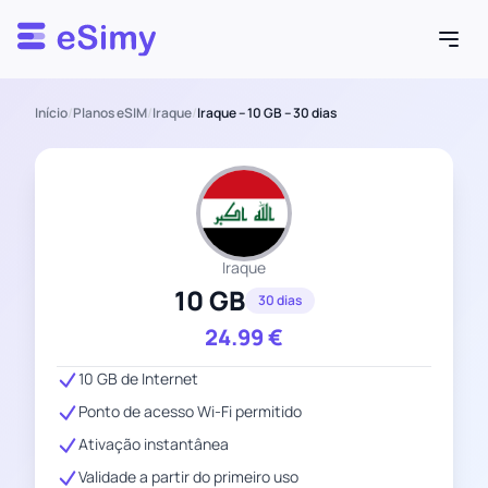
Esimy
Início
/
Planos eSIM
/
Iraque
/
Iraque – 10 GB – 30 dias
Iraque
10 GB
30 dias
24.99
€
10 GB de Internet
Ponto de acesso Wi-Fi permitido
Ativação instantânea
Validade a partir do primeiro uso