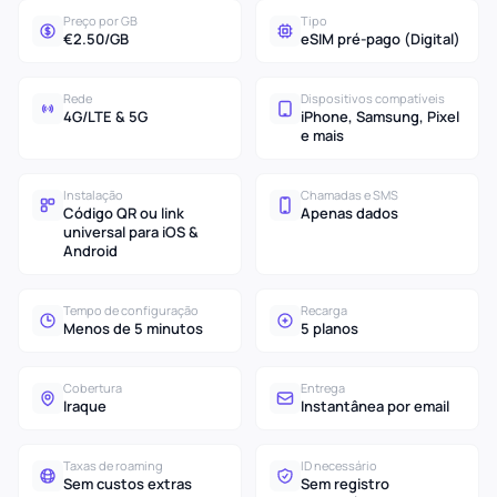
Preço por GB
Tipo
€2.50/GB
eSIM pré-pago (Digital)
Rede
Dispositivos compatíveis
4G/LTE & 5G
iPhone, Samsung, Pixel
e mais
Instalação
Chamadas e SMS
Código QR ou link
Apenas dados
universal para iOS &
Android
Tempo de configuração
Recarga
Menos de 5 minutos
5 planos
Cobertura
Entrega
Iraque
Instantânea por email
Taxas de roaming
ID necessário
Sem custos extras
Sem registro