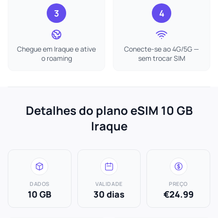
3
4
Chegue em Iraque e ative
Conecte-se ao 4G/5G —
o roaming
sem trocar SIM
Detalhes do plano eSIM 10 GB
Iraque
DADOS
VALIDADE
PREÇO
10 GB
30 dias
€24.99