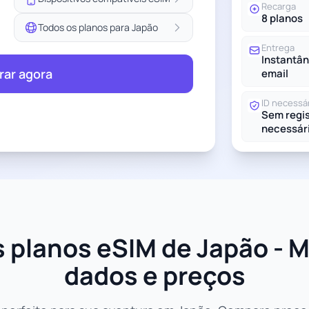
Recarga
8 planos
Todos os planos para Japão
Entrega
Instantân
ar agora
email
ID necessá
Sem regis
necessár
 planos eSIM de Japão - M
dados e preços