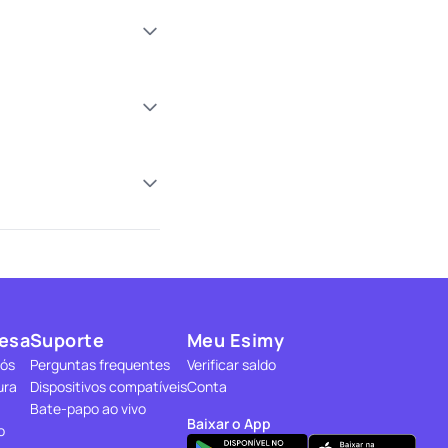
esa
Suporte
Meu Esimy
nós
Perguntas frequentes
Verificar saldo
ura
Dispositivos compatíveis
Conta
Bate-papo ao vivo
Baixar o App
o