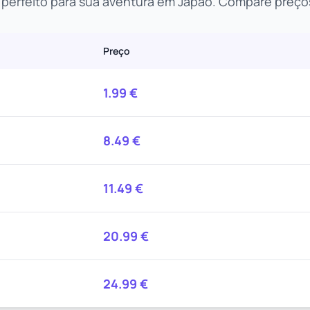
 perfeito para sua aventura em Japão. Compare preços
Preço
1.99
€
8.49
€
11.49
€
20.99
€
24.99
€