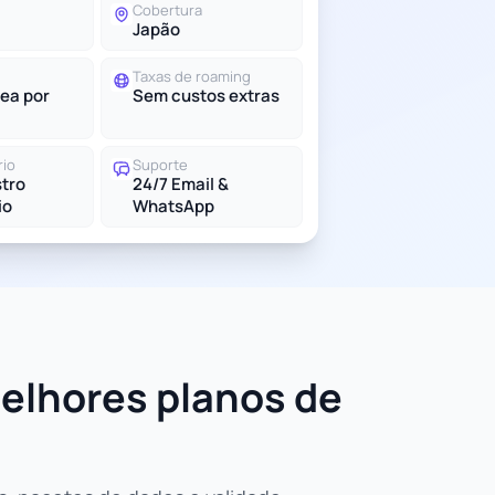
Cobertura
Japão
Taxas de roaming
ea por
Sem custos extras
rio
Suporte
tro
24/7 Email &
io
WhatsApp
elhores planos de