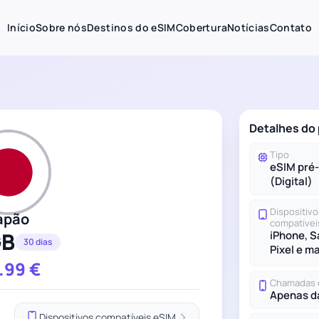
Início
Sobre nós
Destinos do eSIM
Cobertura
Notícias
Contato
Detalhes do
Tipo
eSIM pré
(Digital)
Dispositivo
apão
compatívei
GB
iPhone, 
30 dias
Pixel e m
.99
€
Chamadas 
Apenas d
Dispositivos compatíveis eSIM