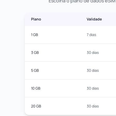
Escolha o plano de dados eSIM
Plano
Validade
1 GB
7 dias
3 GB
30 dias
5 GB
30 dias
10 GB
30 dias
20 GB
30 dias