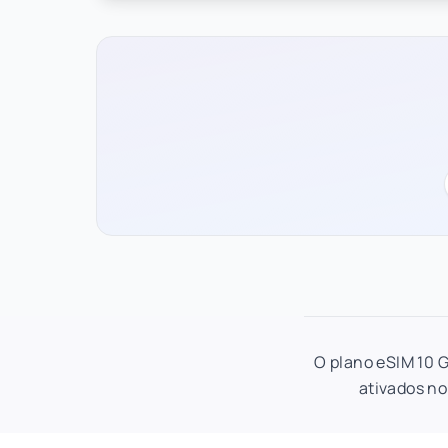
O plano eSIM 10 G
ativados no