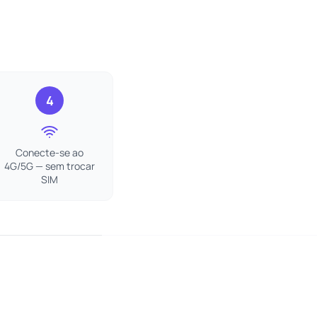
4
Conecte-se ao
4G/5G — sem trocar
SIM