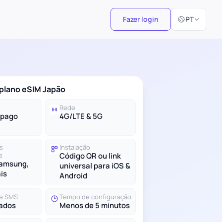
Selecionar id
Fazer login
PT
 plano eSIM Japão
Rede
-pago
4G/LTE & 5G
s
Instalação
s
Código QR ou link
Samsung,
universal para iOS &
ais
Android
e SMS
Tempo de configuração
ados
Menos de 5 minutos