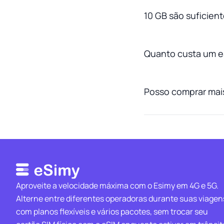
10 GB são suficien
Quanto custa um e
Posso comprar mai
Aproveite a velocidade máxima com o Esimy em 4G e 5G.
Alterne entre diferentes operadoras durante suas viagen
com planos flexíveis e vários pacotes, sem trocar seu