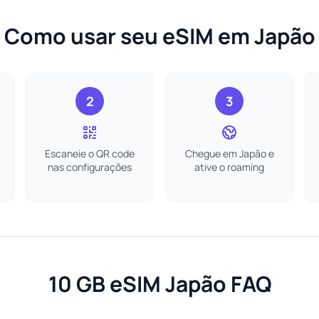
Como usar seu eSIM em Japão
2
3
Escaneie o QR code
Chegue em Japão e
nas configurações
ative o roaming
10 GB eSIM Japão FAQ