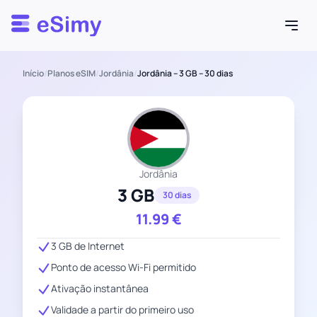
Esimy
Início
/
Planos eSIM
/
Jordânia
/
Jordânia – 3 GB – 30 dias
Jordânia
3 GB
30 dias
11.99
€
3 GB de Internet
Ponto de acesso Wi-Fi permitido
Ativação instantânea
Validade a partir do primeiro uso