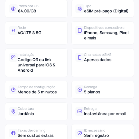
Preço por GB
Tipo
€4.00/GB
eSIM pré-pago (Digital)
Rede
Dispositivos compatíveis
4G/LTE & 5G
iPhone, Samsung, Pixel
e mais
Instalação
Chamadas e SMS
Código QR ou link
Apenas dados
universal para iOS &
Android
Tempo de configuração
Recarga
Menos de 5 minutos
5 planos
Cobertura
Entrega
Jordânia
Instantânea por email
Taxas de roaming
ID necessário
Sem custos extras
Sem registro