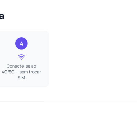
a
4
Conecte-se ao
4G/5G — sem trocar
SIM