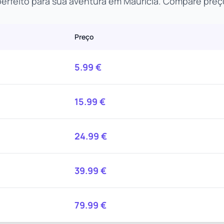
erfeito para sua aventura em Maurícia. Compare preç
Preço
5.99
€
15.99
€
24.99
€
39.99
€
79.99
€