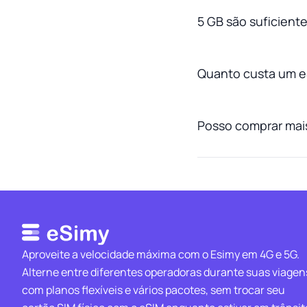
5 GB são suficiente
Quanto custa um e
Posso comprar mais
Aproveite a velocidade máxima com o Esimy em 4G e 5G.
Alterne entre diferentes operadoras durante suas viagen
com planos flexíveis e vários pacotes, sem trocar seu