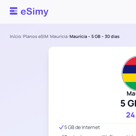
Esimy
Início
/
Planos eSIM
/
Maurícia
/
Maurícia – 5 GB – 30 dias
Ma
5 G
24
5 GB de Internet