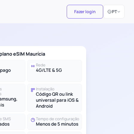
Selecionar id
Fazer login
PT
plano eSIM Maurícia
Rede
-pago
4G/LTE & 5G
s
Instalação
s
Código QR ou link
Samsung,
universal para iOS &
ais
Android
e SMS
Tempo de configuração
ados
Menos de 5 minutos