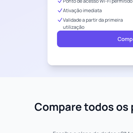
Ponto de acesso Wi-Fi permitido
Ativação imediata
Validade a partir da primeira
utilização
Compr
Compare todos os p