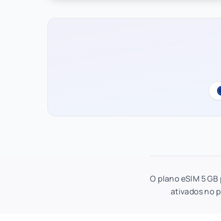
O plano eSIM 5 GB 
ativados no p