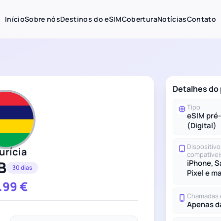
Início
Sobre nós
Destinos do eSIM
Cobertura
Notícias
Contato
Detalhes do 
Tipo
eSIM pré
(Digital)
Dispositivo
urícia
compatívei
B
iPhone, 
30 dias
Pixel e m
.99
€
Chamadas 
Apenas d