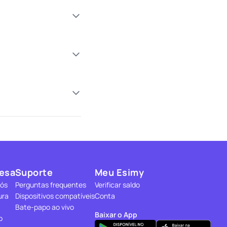
esa
Suporte
Meu Esimy
nós
Perguntas frequentes
Verificar saldo
ura
Dispositivos compatíveis
Conta
Bate-papo ao vivo
Baixar o App
o