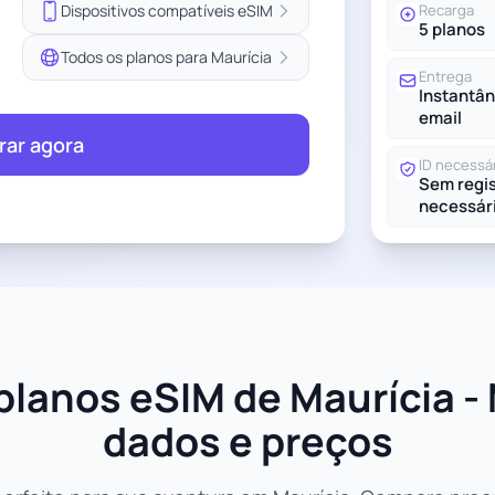
Dispositivos compatíveis eSIM
Recarga
5 planos
Todos os planos para Maurícia
Entrega
Instantân
email
ar agora
ID necessá
Sem regis
necessár
lanos eSIM de Maurícia -
dados e preços