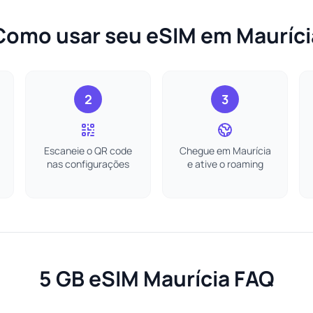
Como usar seu eSIM em Mauríci
2
3
Escaneie o QR code
Chegue em Maurícia
nas configurações
e ative o roaming
5 GB eSIM Maurícia FAQ