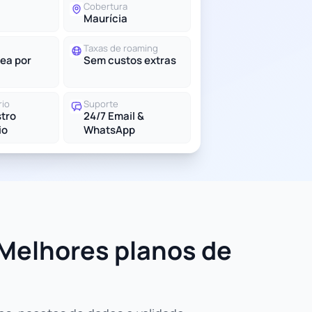
Cobertura
Maurícia
Taxas de roaming
ea por
Sem custos extras
rio
Suporte
tro
24/7 Email &
io
WhatsApp
 Melhores planos de