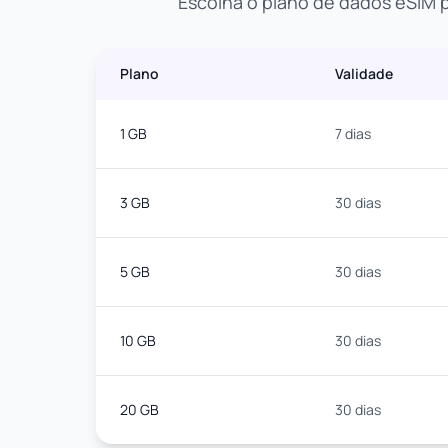
Escolha o plano de dados eSIM p
Plano
Validade
1 GB
7 dias
3 GB
30 dias
5 GB
30 dias
10 GB
30 dias
20 GB
30 dias