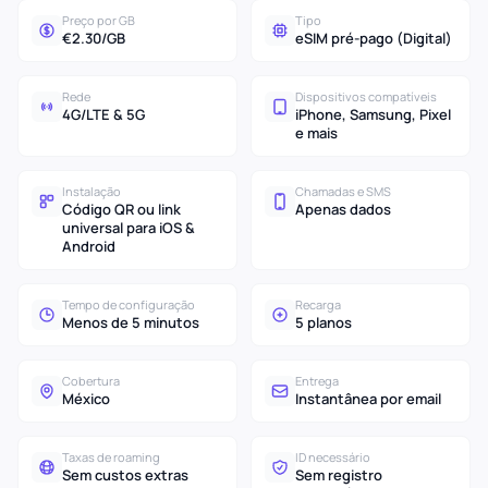
Preço por GB
Tipo
€2.30/GB
eSIM pré-pago (Digital)
Rede
Dispositivos compatíveis
4G/LTE & 5G
iPhone, Samsung, Pixel
e mais
Instalação
Chamadas e SMS
Código QR ou link
Apenas dados
universal para iOS &
Android
Tempo de configuração
Recarga
Menos de 5 minutos
5 planos
Cobertura
Entrega
México
Instantânea por email
Taxas de roaming
ID necessário
Sem custos extras
Sem registro