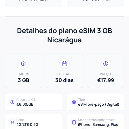
Detalhes do plano eSIM 3 GB
Nicarágua
DADOS
VALIDADE
PREÇO
3 GB
30 dias
€17.99
Preço por GB
Tipo
€6.00/GB
eSIM pré-pago (Digital)
Rede
Dispositivos compatíveis
4G/LTE & 5G
iPhone, Samsung, Pixel