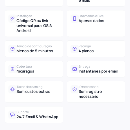
e mais
Instalação
Chamadas e SMS
Código QR ou link
Apenas dados
universal para iOS &
Android
Tempo de configuração
Recarga
Menos de 5 minutos
4 planos
Cobertura
Entrega
Nicarágua
Instantânea por email
Taxas de roaming
ID necessário
Sem custos extras
Sem registro
necessário
Suporte
24/7 Email & WhatsApp