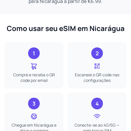
para Nicarágua a partir de €6.99.
Como usar seu eSIM em Nicarágua
1
2
Compre e receba o QR
Escaneie o QR code nas
code por email
configurações
3
4
Chegue em Nicarágua e
Conecte-se ao 4G/5G —
ative o roaming
sem trocar SIM