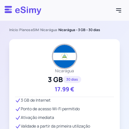
Esimy
Início
/
Planos eSIM
/
Nicarágua
/
Nicarágua – 3 GB – 30 dias
Nicarágua
3 GB
30 dias
17.99
€
3 GB de Internet
Ponto de acesso Wi-Fi permitido
Ativação imediata
Validade a partir da primeira utilização