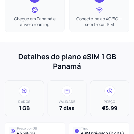
Chegue em Panamá e
Conecte-se ao 4G/5G —
ative o roaming
sem trocar SIM
Detalhes do plano eSIM 1 GB
Panamá
DADOS
VALIDADE
PREÇO
1 GB
7 dias
€5.99
Preço por GB
Tipo
€5.99/GB
eSIM pré-pago (Digital)