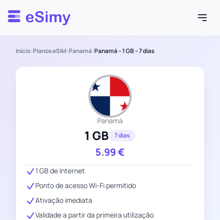
Esimy
Início
/
Planos eSIM
/
Panamá
/
Panamá – 1 GB – 7 dias
Panamá
1 GB
7 dias
5.99
€
1 GB de Internet
Ponto de acesso Wi-Fi permitido
Ativação imediata
Validade a partir da primeira utilização