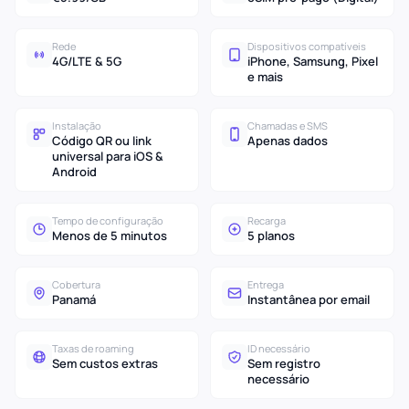
Rede
Dispositivos compatíveis
4G/LTE & 5G
iPhone, Samsung, Pixel
e mais
Instalação
Chamadas e SMS
Código QR ou link
Apenas dados
universal para iOS &
Android
Tempo de configuração
Recarga
Menos de 5 minutos
5 planos
Cobertura
Entrega
Panamá
Instantânea por email
Taxas de roaming
ID necessário
Sem custos extras
Sem registro
necessário