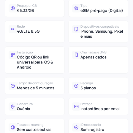
Preço por GB
Tipo
€5.33/GB
eSIM pré-pago (Digital)
Rede
Dispositivos compatíveis
4G/LTE & 5G
iPhone, Samsung, Pixel
e mais
Instalação
Chamadas e SMS
Código QR ou link
Apenas dados
universal para iOS &
Android
Tempo de configuração
Recarga
Menos de 5 minutos
5 planos
Cobertura
Entrega
Quénia
Instantânea por email
Taxas de roaming
ID necessário
Sem custos extras
Sem registro