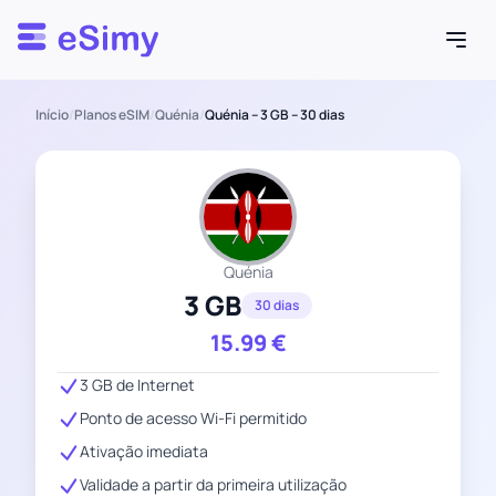
Esimy
Início
/
Planos eSIM
/
Quénia
/
Quénia – 3 GB – 30 dias
Quénia
3 GB
30 dias
15.99
€
3 GB de Internet
Ponto de acesso Wi-Fi permitido
Ativação imediata
Validade a partir da primeira utilização