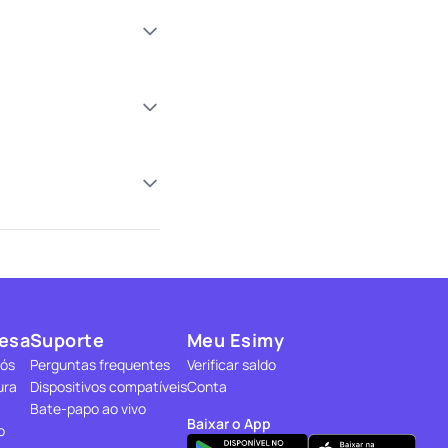
esa
Suporte
Meu Esimy
nós
Perguntas frequentes
Verificar saldo
ura
Dispositivos compatíveis
Conta
Bate-papo ao vivo
Baixar o App
o