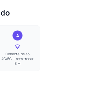
ido
4
Conecte-se ao
4G/5G — sem trocar
SIM