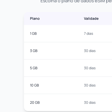
Escolha o plano de dados eSIM pe
Plano
Validade
1 GB
7 dias
3 GB
30 dias
5 GB
30 dias
10 GB
30 dias
20 GB
30 dias