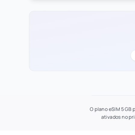
O plano eSIM 5 GB p
ativados no pr