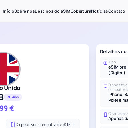
Início
Sobre nós
Destinos do eSIM
Cobertura
Notícias
Contato
Detalhes do
Tipo
eSIM pré
(Digital)
Dispositivo
o Unido
compatívei
B
iPhone, 
30 dias
Pixel e m
.99
€
Chamadas 
Apenas d
Dispositivos compatíveis eSIM