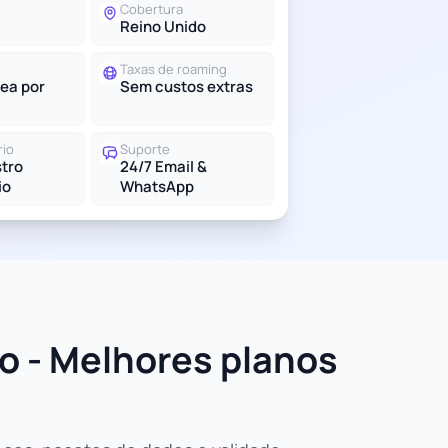
Cobertura
Reino Unido
Taxas de roaming
ea por
Sem custos extras
rio
Suporte
tro
24/7 Email &
io
WhatsApp
o - Melhores planos