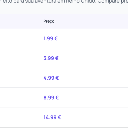
rfeito para sua aventura em Reino Unido. Compare pre
Preço
1.99
€
3.99
€
4.99
€
8.99
€
14.99
€