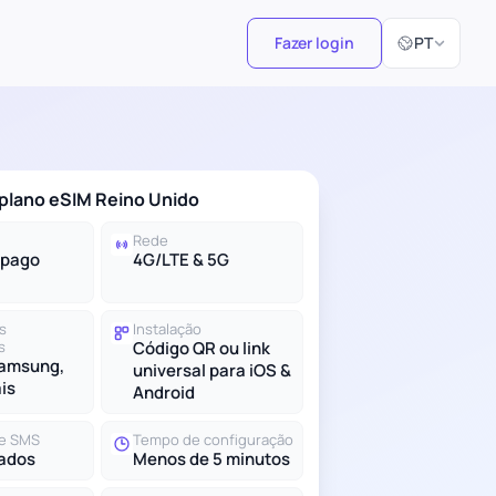
Selecionar id
Fazer login
PT
 plano eSIM Reino Unido
Rede
-pago
4G/LTE & 5G
s
Instalação
s
Código QR ou link
Samsung,
universal para iOS &
ais
Android
e SMS
Tempo de configuração
ados
Menos de 5 minutos