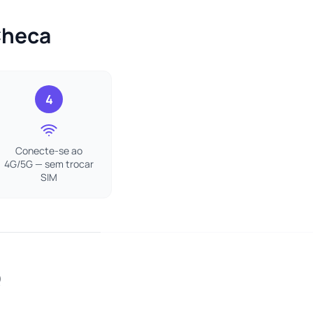
Checa
4
Conecte-se ao
4G/5G — sem trocar
SIM
Q