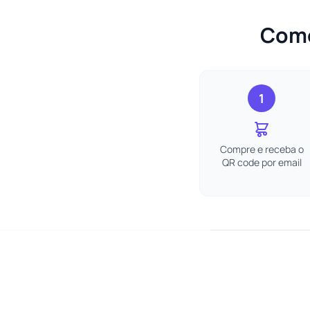
Como
1
Compre e receba o
QR code por email