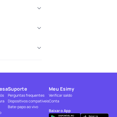
esa
Suporte
Meu Esimy
nós
Perguntas frequentes
Verificar saldo
ura
Dispositivos compatíveis
Conta
Bate-papo ao vivo
Baixar o App
o