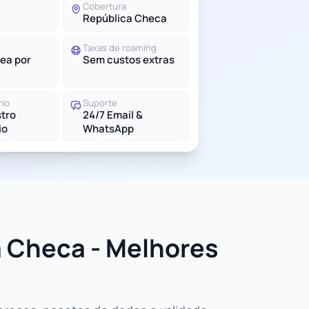
Cobertura
República Checa
Taxas de roaming
ea por
Sem custos extras
rio
Suporte
tro
24/7 Email &
io
WhatsApp
 Checa - Melhores