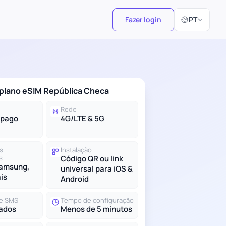
Selecionar id
Fazer login
PT
 plano eSIM República Checa
Rede
-pago
4G/LTE & 5G
s
Instalação
s
Código QR ou link
Samsung,
universal para iOS &
ais
Android
e SMS
Tempo de configuração
ados
Menos de 5 minutos