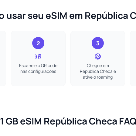
 usar seu eSIM em República 
2
3
Escaneie o QR code
Chegue em
nas configurações
República Checa e
ative o roaming
1 GB eSIM República Checa FA