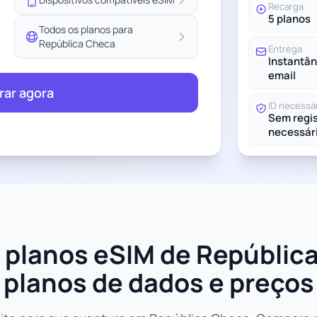
Recarga
5 planos
Todos os planos para
República Checa
Entrega
Instantân
email
ar agora
ID necessá
Sem regis
necessár
 planos eSIM de República
planos de dados e preços