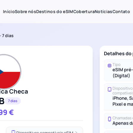
Início
Sobre nós
Destinos do eSIM
Cobertura
Notícias
Contato
 7 dias
Detalhes do
Tipo
eSIM pré
(Digital)
Dispositivo
ica Checa
compatívei
B
iPhone, 
7 dias
Pixel e m
.99
€
Chamadas 
Apenas d
Dispositivos compatíveis eSIM