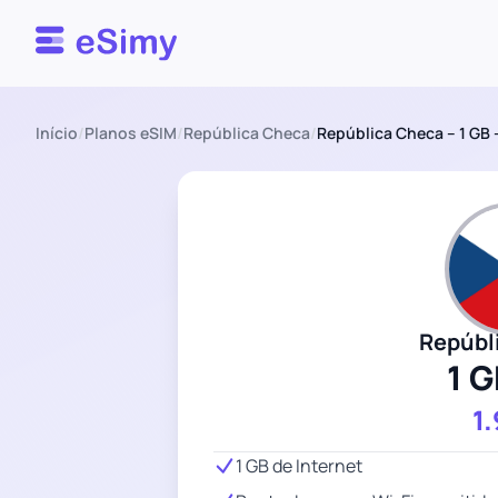
Esimy
Início
/
Planos eSIM
/
República Checa
/
República Checa – 1 GB –
Repúbl
1 G
1
1 GB de Internet