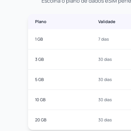
Escolha o plano de dados eSIM perf
Plano
Validade
1 GB
7 dias
3 GB
30 dias
5 GB
30 dias
10 GB
30 dias
20 GB
30 dias