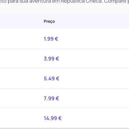
eito para sua aventura em República Checa. Compare p
Preço
1.99
€
3.99
€
5.49
€
7.99
€
14.99
€