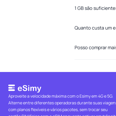
1 GB são suficient
Quanto custa um e
Posso comprar mai
Aproveite a velocidade máxima com o Esimy em 4G e 5G.
Alterne entre diferentes operadoras durante suas viagen
com planos flexíveis e vários pacotes, sem trocar seu