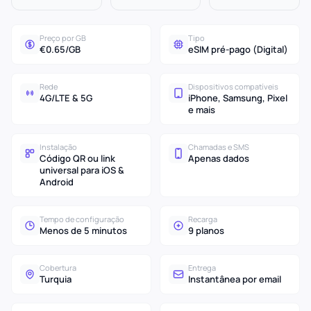
Preço por GB
Tipo
€0.65/GB
eSIM pré-pago (Digital)
Rede
Dispositivos compatíveis
4G/LTE & 5G
iPhone, Samsung, Pixel
e mais
Instalação
Chamadas e SMS
Código QR ou link
Apenas dados
universal para iOS &
Android
Tempo de configuração
Recarga
Menos de 5 minutos
9 planos
Cobertura
Entrega
Turquia
Instantânea por email