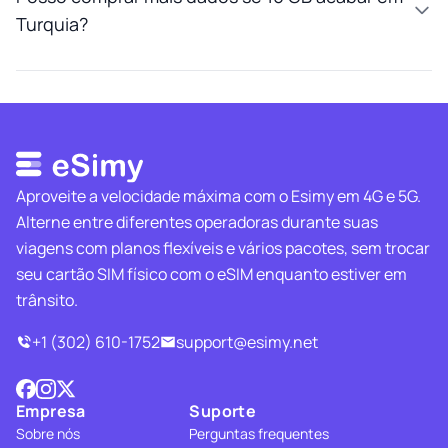
Turquia?
Aproveite a velocidade máxima com o Esimy em 4G e 5G.
Alterne entre diferentes operadoras durante suas
viagens com planos flexíveis e vários pacotes, sem trocar
seu cartão SIM físico com o eSIM enquanto estiver em
trânsito.
+1 (302) 610-1752
support@esimy.net
Empresa
Suporte
Sobre nós
Perguntas frequentes