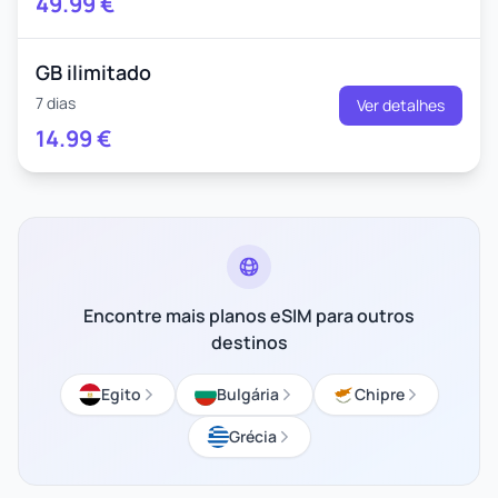
49.99
€
GB ilimitado
7 dias
Ver detalhes
14.99
€
Encontre mais planos eSIM para outros
destinos
Egito
Bulgária
Chipre
Grécia