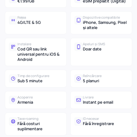
€1.99/GB
eSIM preplătit (Digital)
Rețea
Dispozitive compatibile
4G/LTE & 5G
iPhone, Samsung, Pixel
și altele
Instalare
Apeluri și SMS
Cod QR sau link
Doar date
universal pentru iOS &
Android
Timp de configurare
Reîncărcare
Sub 5 minute
5 planuri
Acoperire
Livrare
Armenia
Instant pe email
Taxe roaming
ID necesar
Fără costuri
Fără înregistrare
suplimentare