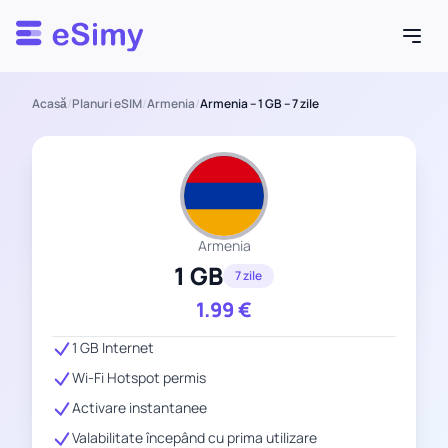
Esimy
Acasă
/
Planuri eSIM
/
Armenia
/
Armenia – 1 GB – 7 zile
Armenia
1 GB
7 zile
1.99
€
1 GB Internet
Wi-Fi Hotspot permis
Activare instantanee
Valabilitate începând cu prima utilizare