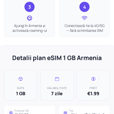
3
4
Ajungi în Armenia și
Conectează-te la 4G/5G
activează roaming-ul
— fără schimbarea SIM
Detalii plan eSIM 1 GB Armenia
DATE
VALABILITATE
PREȚ
1 GB
7 zile
€1.99
Preț per GB
Tip