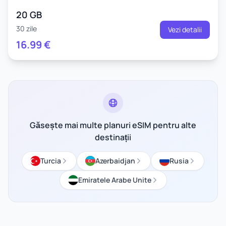
20 GB
30 zile
Vezi detalii
16.99
€
Găsește mai multe planuri eSIM pentru alte
destinații
Turcia
Azerbaidjan
Rusia
Emiratele Arabe Unite