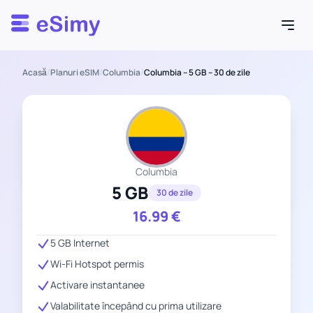
Esimy
Acasă
/
Planuri eSIM
/
Columbia
/
Columbia – 5 GB – 30 de zile
Columbia
5 GB
30 de zile
16.99
€
5 GB Internet
Wi-Fi Hotspot permis
Activare instantanee
Valabilitate începând cu prima utilizare