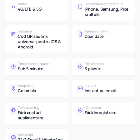
Rețea
Dispozitive compatibile
4G/LTE & 5G
iPhone, Samsung, Pixel
și altele
Instalare
Apeluri și SMS
Cod QR sau link
Doar date
universal pentru iOS &
Android
Timp de configurare
Reîncărcare
Sub 5 minute
5 planuri
Acoperire
Livrare
Columbia
Instant pe email
Taxe roaming
ID necesar
Fără costuri
Fără înregistrare
suplimentare
Asistență
24/7 Email & WhatsApp