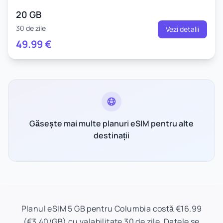
20 GB
30 de zile
Vezi detalii
49.99
€
Găsește mai multe planuri eSIM pentru alte
destinații
Planul eSIM 5 GB pentru Columbia costă €16.99
(€3.40/GB) cu valabilitate 30 de zile. Datele se