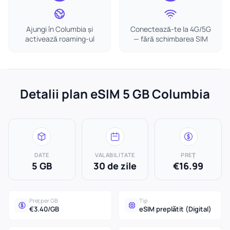
Ajungi în Columbia și
Conectează-te la 4G/5G
activează roaming-ul
— fără schimbarea SIM
Detalii plan eSIM 5 GB Columbia
DATE
VALABILITATE
PREȚ
5 GB
30 de zile
€16.99
Preț per GB
Tip
€3.40/GB
eSIM preplătit (Digital)