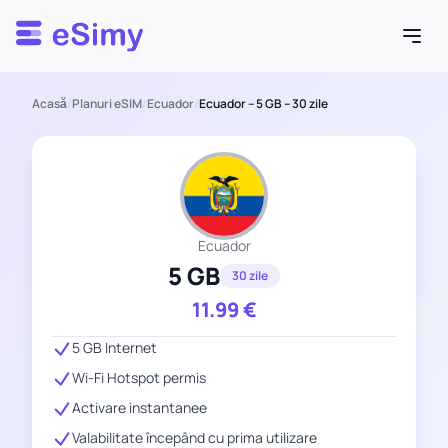
Esimy
Acasă
/
Planuri eSIM
/
Ecuador
/
Ecuador – 5 GB – 30 zile
Ecuador
5 GB
30 zile
11.99
€
5 GB Internet
Wi-Fi Hotspot permis
Activare instantanee
Valabilitate începând cu prima utilizare