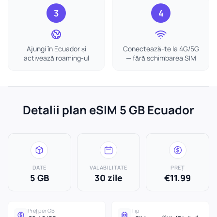
3
4
Ajungi în Ecuador și
Conectează-te la 4G/5G
activează roaming-ul
— fără schimbarea SIM
Detalii plan eSIM 5 GB Ecuador
DATE
VALABILITATE
PREȚ
5 GB
30 zile
€11.99
Preț per GB
Tip