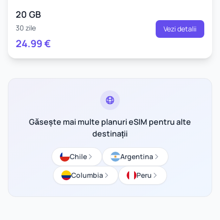
20 GB
30 zile
Vezi detalii
24.99
€
Găsește mai multe planuri eSIM pentru alte
destinații
Chile
Argentina
Columbia
Peru