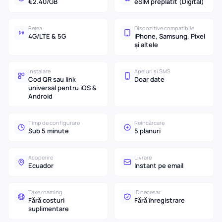
€2.40/GB
eSIM preplătit (Digital)
Rețea
Dispozitive compatibile
4G/LTE & 5G
iPhone, Samsung, Pixel
și altele
Instalare
Apeluri și SMS
Cod QR sau link
Doar date
universal pentru iOS &
Android
Timp de configurare
Reîncărcare
Sub 5 minute
5 planuri
Acoperire
Livrare
Ecuador
Instant pe email
Taxe roaming
ID necesar
Fără costuri
Fără înregistrare
suplimentare