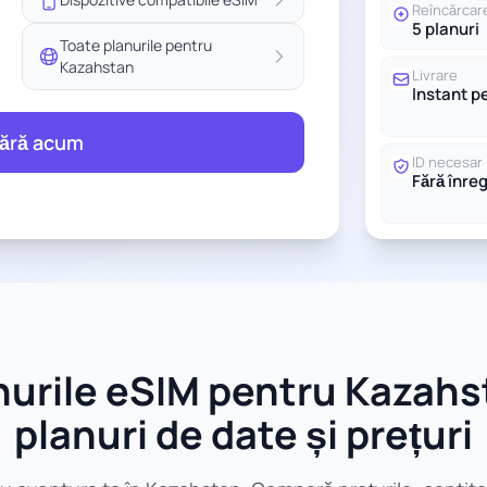
Reîncărcar
5 planuri
Toate planurile pentru
Kazahstan
Livrare
Instant p
ără acum
ID necesar
Fără înre
urile eSIM pentru Kazahs
planuri de date și prețuri