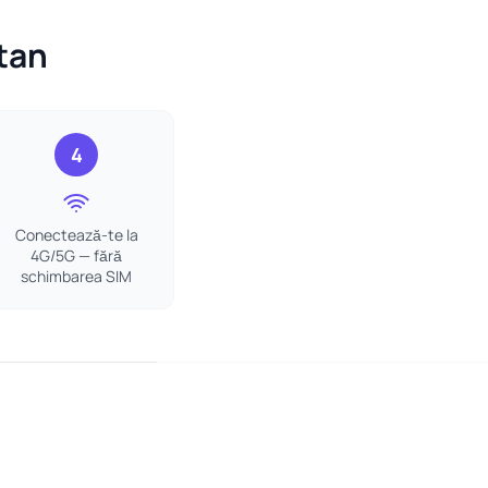
stan
4
Conectează-te la
4G/5G — fără
schimbarea SIM