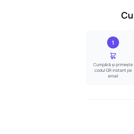
Cum
1
Cumpără și primește
codul QR instant pe
email