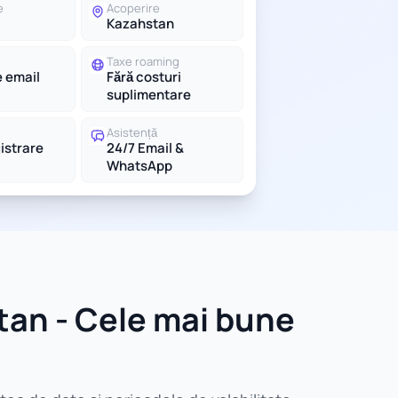
e
Acoperire
Kazahstan
Taxe roaming
e email
Fără costuri
suplimentare
Asistență
gistrare
24/7 Email &
WhatsApp
tan - Cele mai bune