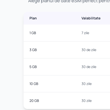
Alege planul de date eSIM perfect pentru
Plan
Valabilitate
1 GB
7 zile
3 GB
30 de zile
5 GB
30 de zile
10 GB
30 zile
20 GB
30 zile