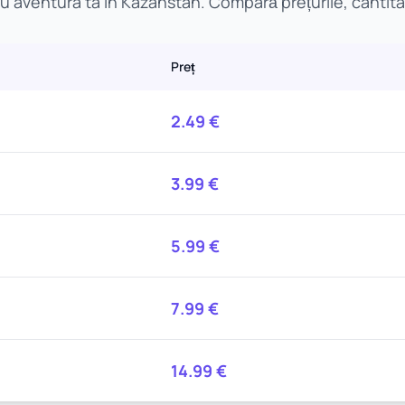
 aventura ta în Kazahstan. Compară prețurile, cantitat
Preț
2.49
€
3.99
€
5.99
€
7.99
€
14.99
€