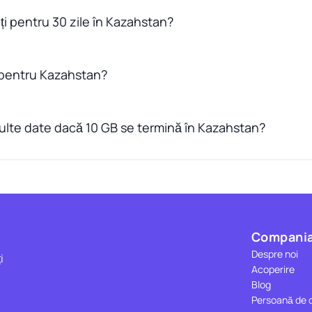
ți pentru 30 zile în Kazahstan?
 pentru Kazahstan?
lte date dacă 10 GB se termină în Kazahstan?
Compani
Despre noi
i
Acoperire
Blog
a
Persoană de 