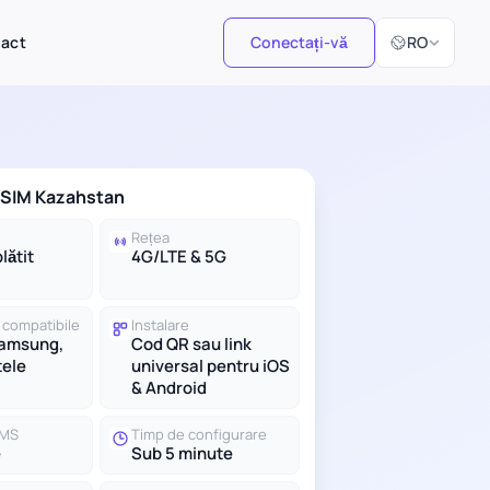
Selectați limb
tact
Conectați-vă
RO
 eSIM Kazahstan
Rețea
lătit
4G/LTE & 5G
 compatibile
Instalare
Samsung,
Cod QR sau link
tele
universal pentru iOS
& Android
SMS
Timp de configurare
e
Sub 5 minute