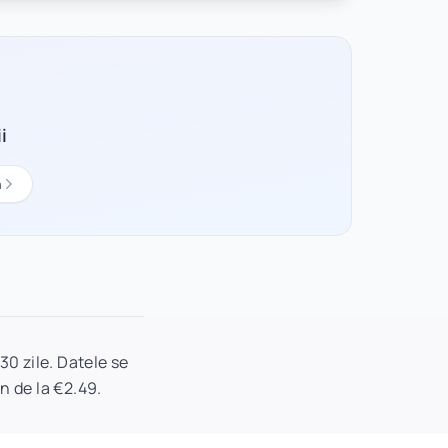
i
n
0 zile. Datele se
n de la €2.49.