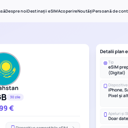
asă
Despre noi
Destinații eSIM
Acoperire
Noutăți
Persoană de con
Detalii plan
Tip
eSIM prep
(Digital)
Dispozitive
ahstan
iPhone, 
GB
Pixel și al
30 zile
.99
€
Apeluri și 
Doar dat
Dispozitive compatibile eSIM