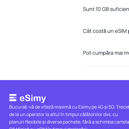
Sunt 10 GB suficien
Cât costă un eSIM
Pot cumpăra mai mu
Bucurați-vă de viteză maximă cu Esimy pe 4G și 5G. Treceț
de la un operator la altul în timpul călătoriilor dvs. cu
planuri flexibile și diverse pachete, fără a schimba cartel