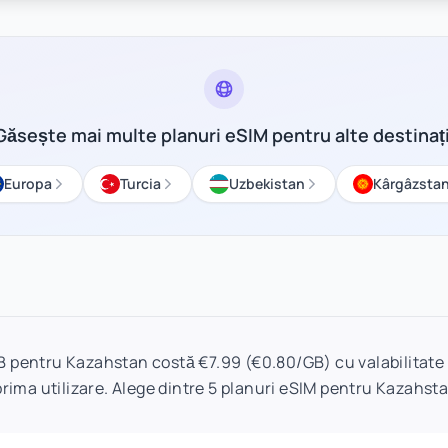
Găsește mai multe planuri eSIM pentru alte destinați
Europa
Turcia
Uzbekistan
Kârgâzsta
B pentru Kazahstan costă €7.99 (€0.80/GB) cu valabilitate 3
prima utilizare. Alege dintre 5 planuri eSIM pentru Kazahsta