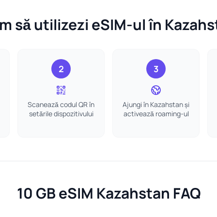
 să utilizezi eSIM-ul în Kazah
2
3
Scanează codul QR în
Ajungi în Kazahstan și
setările dispozitivului
activează roaming-ul
10 GB eSIM Kazahstan FAQ