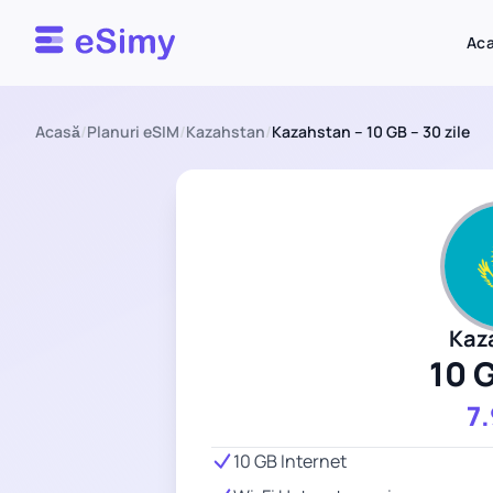
Esimy
Ac
Acasă
/
Planuri eSIM
/
Kazahstan
/
Kazahstan – 10 GB – 30 zile
Kaz
10 
7
10 GB Internet