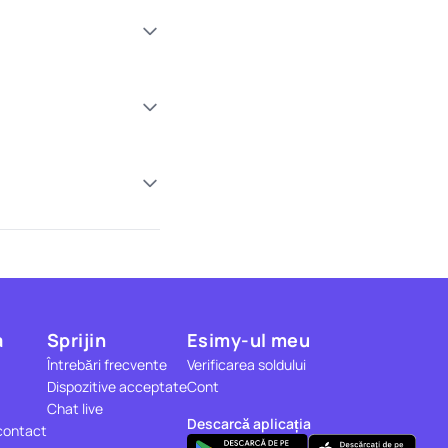
a
Sprijin
Esimy-ul meu
Întrebări frecvente
Verificarea soldului
Dispozitive acceptate
Cont
Chat live
Descarcă aplicația
contact