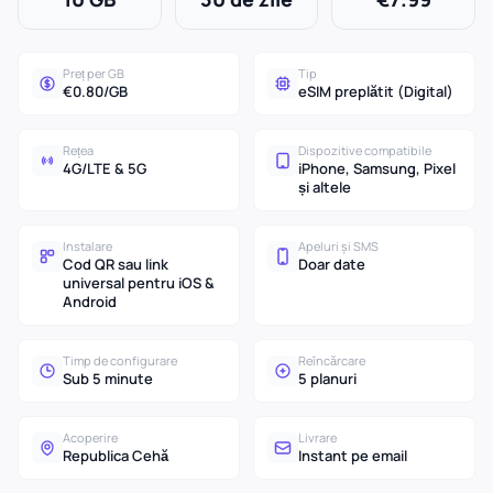
Preț per GB
Tip
€0.80/GB
eSIM preplătit (Digital)
Rețea
Dispozitive compatibile
4G/LTE & 5G
iPhone, Samsung, Pixel
și altele
Instalare
Apeluri și SMS
Cod QR sau link
Doar date
universal pentru iOS &
Android
Timp de configurare
Reîncărcare
Sub 5 minute
5 planuri
Acoperire
Livrare
Republica Cehă
Instant pe email