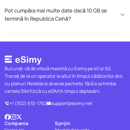
Pot cumpăra mai multe date dacă 10 GB se
termină în Republica Cehă?
Bucurați-vă de viteză maximă cu Esimy pe 4G și 5G.
Treceți de la un operator la altul în timpul călătoriilor dvs.
cu planuri flexibile și diverse pachete, fără a schimba
cartela SIM fizică cu eSIM în timpul deplasării.
+1 (302) 610-1752
support@esimy.net
Compania
Sprijin
Despre noi
Întrebări frecvente