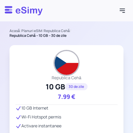
Esimy
Acasă
/
Planuri eSIM
/
Republica Cehă
/
Republica Cehă – 10 GB – 30 de zile
Republica Cehă
10 GB
30 de zile
7.99
€
10 GB Internet
Wi-Fi Hotspot permis
Activare instantanee