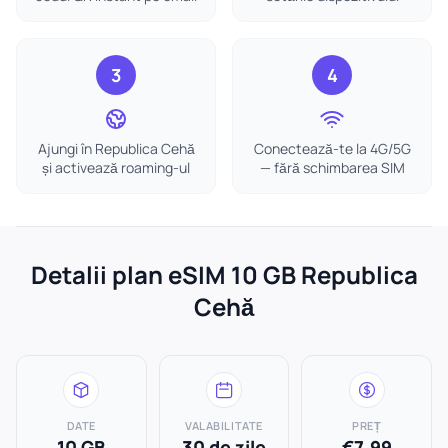
3
4
Ajungi în Republica Cehă
Conectează-te la 4G/5G
și activează roaming-ul
— fără schimbarea SIM
Detalii plan eSIM 10 GB Republica
Cehă
DATE
VALABILITATE
PREȚ
10 GB
30 de zile
€7.99