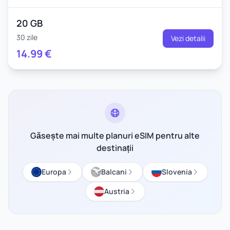
20 GB
30 zile
Vezi detalii
14.99
€
Găsește mai multe planuri eSIM pentru alte
destinații
Europa
Balcani
Slovenia
Austria