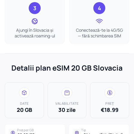
3
4
Ajungi în Slovacia și
Conectează-te la 4G/5G
activează roaming-ul
— fără schimbarea SIM
Detalii plan eSIM 20 GB Slovacia
DATE
VALABILITATE
PREȚ
20 GB
30 zile
€18.99
Preț per GB
Tip