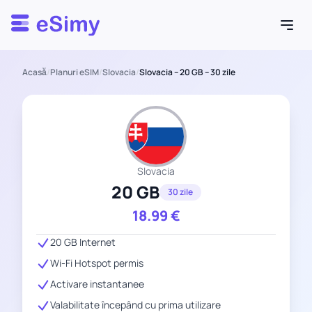
Esimy
Acasă
/
Planuri eSIM
/
Slovacia
/
Slovacia – 20 GB – 30 zile
Slovacia
20 GB
30 zile
18.99
€
20 GB Internet
Wi-Fi Hotspot permis
Activare instantanee
Valabilitate începând cu prima utilizare