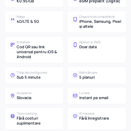
€0.95/GB
eSIM preplătit (Digital)
Rețea
Dispozitive compatibile
4G/LTE & 5G
iPhone, Samsung, Pixel
și altele
Instalare
Apeluri și SMS
Cod QR sau link
Doar date
universal pentru iOS &
Android
Timp de configurare
Reîncărcare
Sub 5 minute
5 planuri
Acoperire
Livrare
Slovacia
Instant pe email
Taxe roaming
ID necesar
Fără costuri
Fără înregistrare
suplimentare