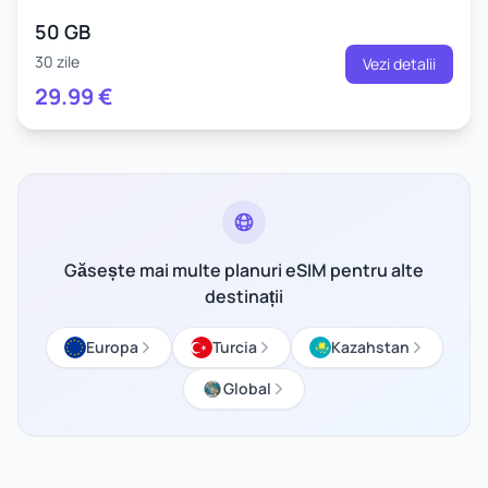
50 GB
30 zile
Vezi detalii
29.99
€
Găsește mai multe planuri eSIM pentru alte
destinații
Europa
Turcia
Kazahstan
Global