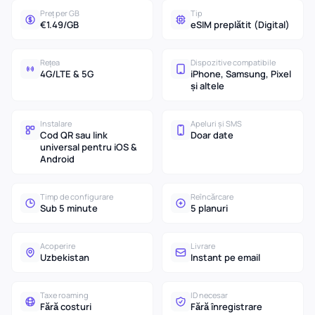
Preț per GB
Tip
€1.49/GB
eSIM preplătit (Digital)
Rețea
Dispozitive compatibile
4G/LTE & 5G
iPhone, Samsung, Pixel
și altele
Instalare
Apeluri și SMS
Cod QR sau link
Doar date
universal pentru iOS &
Android
Timp de configurare
Reîncărcare
Sub 5 minute
5 planuri
Acoperire
Livrare
Uzbekistan
Instant pe email
Taxe roaming
ID necesar
Fără costuri
Fără înregistrare