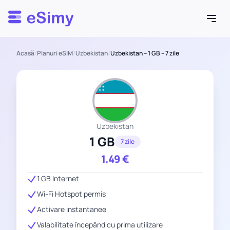
Esimy
Acasă
/
Planuri eSIM
/
Uzbekistan
/
Uzbekistan – 1 GB – 7 zile
Uzbekistan
1 GB
7 zile
1.49
€
1 GB Internet
Wi-Fi Hotspot permis
Activare instantanee
Valabilitate începând cu prima utilizare