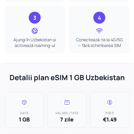
3
4
Ajungi în Uzbekistan și
Conectează-te la 4G/5G
activează roaming-ul
— fără schimbarea SIM
Detalii plan eSIM 1 GB Uzbekistan
DATE
VALABILITATE
PREȚ
1 GB
7 zile
€1.49