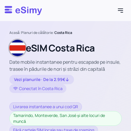
Esimy
Acasă
/
Planuri de călătorie
/
Costa Rica
eSIM Costa Rica
Date mobile instantanee pentru escapade pe insule,
trasee în pădurile de nori și străzi din capitală
Vezi planurile · De la 2.99€
Conectat în Costa Rica
Livrarea instantanee a unui cod QR
Tamarindo, Monteverde, San José și alte locuri de
muncă
Fără cartele SIM locale sau taxe de roaming