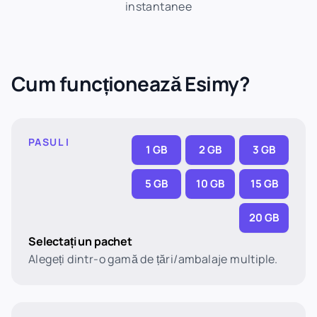
instantanee
Cum funcționează Esimy?
PASUL I
1 GB
2 GB
3 GB
5 GB
10 GB
15 GB
20 GB
Selectați un pachet
Alegeți dintr-o gamă de țări/ambalaje multiple.