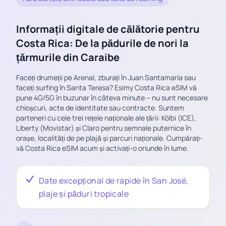
Informații digitale de călătorie pentru
Costa Rica: De la pădurile de nori la
țărmurile din Caraibe
Faceți drumeții pe Arenal, zburați în Juan Santamaría sau
faceți surfing în Santa Teresa? Esimy Costa Rica eSIM vă
pune 4G/5G în buzunar în câteva minute – nu sunt necesare
chioșcuri, acte de identitate sau contracte. Suntem
parteneri cu cele trei rețele naționale ale țării: Kölbi (ICE),
Liberty (Movistar) și Claro pentru semnale puternice în
orașe, localități de pe plajă și parcuri naționale. Cumpărați-
vă Costa Rica eSIM acum și activați-o oriunde în lume.
Date excepțional de rapide în San José,
plaje și păduri tropicale