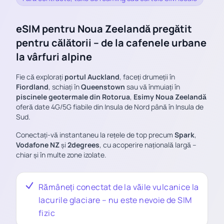
eSIM pentru Noua Zeelandă pregătit
pentru călătorii – de la cafenele urbane
la vârfuri alpine
Fie că explorați
portul Auckland
, faceți drumeții în
Fiordland
, schiați în
Queenstown
sau vă înmuiați în
piscinele geotermale din Rotorua
,
Esimy Noua Zeelandă
oferă date 4G/5G fiabile din Insula de Nord până în Insula de
Sud.
Conectați-vă instantaneu la rețele de top precum
Spark
,
Vodafone NZ
și
2degrees
, cu acoperire națională largă –
chiar și în multe zone izolate.
Rămâneți conectat de la văile vulcanice la
lacurile glaciare – nu este nevoie de SIM
fizic