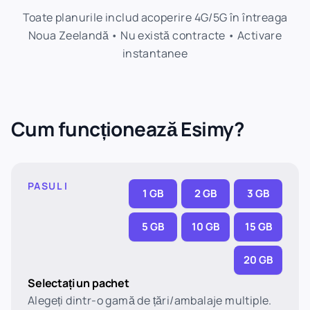
Toate planurile includ acoperire 4G/5G în întreaga
Noua Zeelandă • Nu există contracte • Activare
instantanee
Cum funcționează Esimy?
PASUL I
1 GB
2 GB
3 GB
5 GB
10 GB
15 GB
20 GB
Selectați un pachet
Alegeți dintr-o gamă de țări/ambalaje multiple.