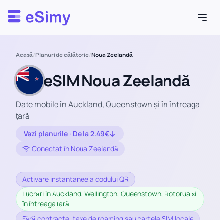
Esimy
Acasă
/
Planuri de călătorie
/
Noua Zeelandă
eSIM Noua Zeelandă
Date mobile în Auckland, Queenstown și în întreaga
țară
Vezi planurile · De la 2.49€
Conectat în Noua Zeelandă
Activare instantanee a codului QR
Lucrări în Auckland, Wellington, Queenstown, Rotorua și
în întreaga țară
Fără contracte, taxe de roaming sau cartele SIM locale