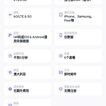
网络
兼容设备
4G/LTE & 5G
iPhone、Samsung、
Pixel等
安装
通话和短信
QR码或iOS & Android通
仅数据
用安装链接
设置时间
充值
不到5分钟
6个套餐
覆盖
交付
澳大利亚
即时邮件
漫游费用
需要身份证明
无额外费用
无需注册
客服