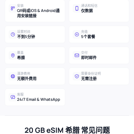
安装
通话和短信
QR码或iOS & Android通
仅数据
用安装链接
设置时间
充值
不到5分钟
5个套餐
覆盖
交付
希腊
即时邮件
漫游费用
需要身份证明
无额外费用
无需注册
客服
24/7 Email & WhatsApp
20 GB eSIM 希腊 常见问题