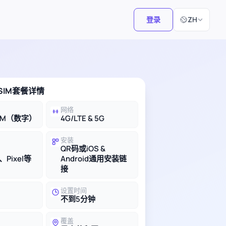
选择语言
登录
ZH
SIM套餐详情
网络
IM（数字）
4G/LTE & 5G
安装
QR码或iOS &
、Pixel等
Android通用安装链
接
设置时间
不到5分钟
覆盖