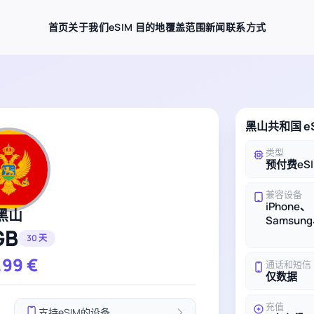
首页
关于我们
eSIM 目的地
覆盖范围
新闻
联系方式
黑山共和国 e
类型
预付费eS
兼容设备
iPhone、
黑山
Samsung
GB
30 天
.99
€
通话和短信
仅数据
充值
支持eSIM的设备