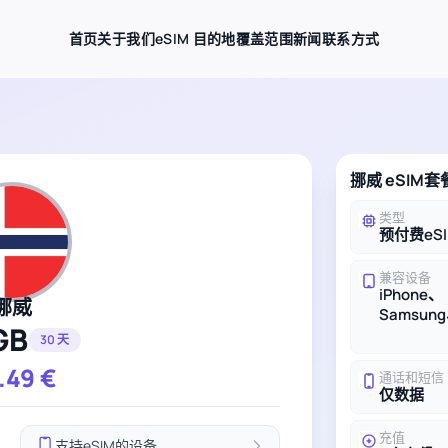
首页
关于我们
eSIM 目的地
覆盖范围
新闻
联系方式
挪威 eSIM
类型
预付费eS
兼容设备
iPhone、
挪威
Samsung
GB
30 天
.49
€
通话和短信
仅数据
充值
支持eSIM的设备