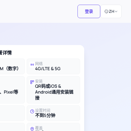
选择语言
登录
ZH
套餐详情
网络
IM（数字）
4G/LTE & 5G
安装
QR码或iOS &
、Pixel等
Android通用安装链
接
设置时间
不到5分钟
覆盖