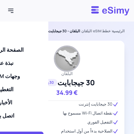
Esimy
الرئيسية
/
خطط eSIM
/
البلقان
/
البلقان – 30 جيجابايت – 30 يومًا
الصفحة الر
نبذة عن
البلقان
وجهات eSIM
30 جيجابايت
30 يومًا
التغطي
34.99
€
الأخبار
30 جيجابايت إنترنت
نقطة اتصال Wi-Fi مسموح بها
اتصل بن
التفعيل الفوري
الصلاحية بدءاً من أول استخدام