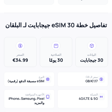
تفاصيل خطة eSIM 30 جيجابايت لـ البلقان
البيانات
الصلاحية
السعر
30 جيجابايت
30 يومًا
€34.99
سعر الـ GB
النوع
€1.17/GB
eSIM مسبقة الدفع (رقمية)
الشبكة
الأجهزة المتوافقة
iPhone، Samsung، Pixel
4G/LTE & 5G
والمزيد