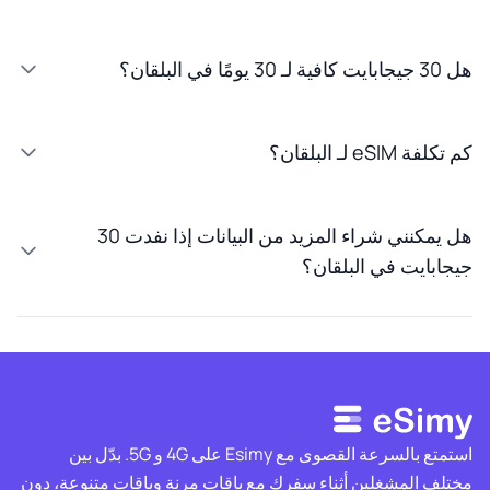
هل 30 جيجابايت كافية لـ 30 يومًا في البلقان؟
كم تكلفة eSIM لـ البلقان؟
هل يمكنني شراء المزيد من البيانات إذا نفدت 30
جيجابايت في البلقان؟
استمتع بالسرعة القصوى مع Esimy على 4G و 5G. بدّل بين
مختلف المشغلين أثناء سفرك مع باقات مرنة وباقات متنوعة، دون