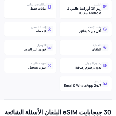
التثبيت
مكالمات ورسائل
رمز QR أو رابط عالمي لـ
بيانات فقط
iOS & Android
وقت الإعداد
إعادة الشحن
أقل من 5 دقائق
9 خطط
التغطية
التوصيل
البلقان
فوري عبر البريد
رسوم التجوال
هوية مطلوبة
بدون رسوم إضافية
بدون تسجيل
الدعم
24/7 Email & WhatsApp
30 جيجابايت eSIM البلقان الأسئلة الشائعة