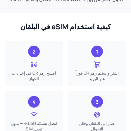
كيفية استخدام eSIM في البلقان
2
1
اشترِ واستلم رمز QR فوراً
امسح رمز QR في إعدادات
عبر البريد
الجهاز
4
3
اصل إلى البلقان وفعّل
اتصل بشبكة 4G/5G — بدون
التجوال
تبديل SIM