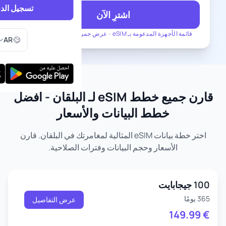
تسجيل الد
اشترِ الآن
اختر اللغ
قائمة الأجهزة المدعومة بـ eSIM
-
عرض جميع الخطط لـ البلقان
AR
قارن جميع خطط eSIM لـ البلقان - أفضل
خطط البيانات والأسعار
اختر خطة بيانات eSIM المثالية لمغامرتك في البلقان. قارن
الأسعار وحجم البيانات وفترات الصلاحية.
100 جيجابايت
365 يومًا
عرض التفاصيل
149.99
€