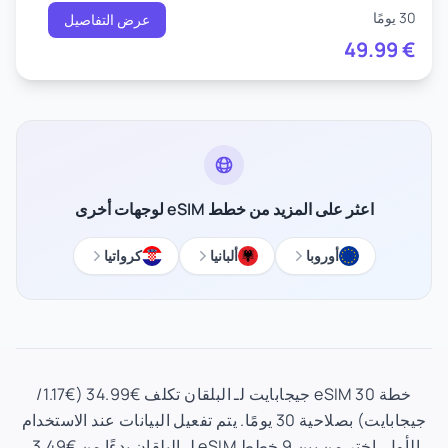
30 يومًا
عرض التفاصيل
49.99
€
اعثر على المزيد من خطط eSIM لوجهات أخرى
أوروبا
ألبانيا
كرواتيا
خطة eSIM 30 جيجابايت لـ البلقان تكلف €34.99 (€1.17/
جيجابايت) بصلاحية 30 يومًا. يتم تفعيل البيانات عند الاستخدام
الأول. اختر من بين 9 خطط eSIM لـ البلقان بدءًا من €3.49.