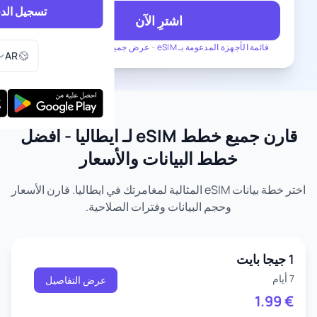
تسجيل الد
اشترِ الآن
اختر اللغ
قائمة الأجهزة المدعومة بـ eSIM
-
عرض جميع الخطط لـ ايطاليا
AR
قارن جميع خطط eSIM لـ ايطاليا - أفضل
خطط البيانات والأسعار
اختر خطة بيانات eSIM المثالية لمغامرتك في ايطاليا. قارن الأسعار
وحجم البيانات وفترات الصلاحية.
1 جيجا بايت
7 أيام
عرض التفاصيل
1.99
€