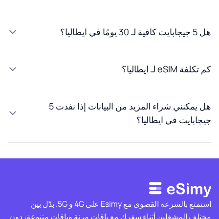
هل 5 جيجابايت كافية لـ 30 يومًا في ايطاليا؟
كم تكلفة eSIM لـ ايطاليا؟
هل يمكنني شراء المزيد من البيانات إذا نفدت 5
جيجابايت في ايطاليا؟
استمتع بالسرعة القصوى مع Esimy على 4G و 5G. بدّل بين
مختلف المشغلين أثناء سفرك مع باقات مرنة وباقات متنوعة، دون