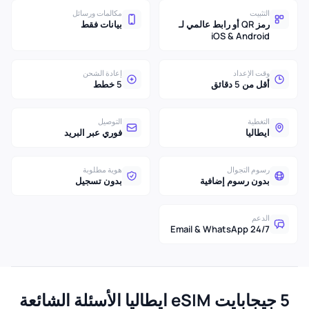
التثبيت
مكالمات ورسائل
رمز QR أو رابط عالمي لـ
بيانات فقط
iOS & Android
وقت الإعداد
إعادة الشحن
أقل من 5 دقائق
5 خطط
التغطية
التوصيل
ايطاليا
فوري عبر البريد
رسوم التجوال
هوية مطلوبة
بدون رسوم إضافية
بدون تسجيل
الدعم
24/7 Email & WhatsApp
5 جيجابايت eSIM ايطاليا الأسئلة الشائعة