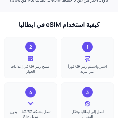
الأول. اختر من بين 5 خطط eSIM لـ ايطاليا بدءًا من €1.99.
كيفية استخدام eSIM في ايطاليا
2
1
اشترِ واستلم رمز QR فوراً
امسح رمز QR في إعدادات
عبر البريد
الجهاز
4
3
اصل إلى ايطاليا وفعّل
اتصل بشبكة 4G/5G — بدون
التجوال
تبديل SIM