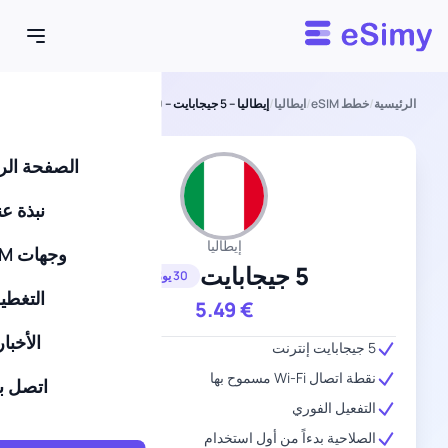
Esimy
الرئيسية
/
خطط eSIM
/
ايطاليا
/
إيطاليا – 5 جيجابايت – 30 يومًا
الصفحة الر
نبذة عن
إيطاليا
وجهات eSIM
5 جيجابايت
30 يومًا
التغطي
5.49
€
الأخبار
5 جيجابايت إنترنت
نقطة اتصال Wi-Fi مسموح بها
اتصل بن
التفعيل الفوري
الصلاحية بدءاً من أول استخدام