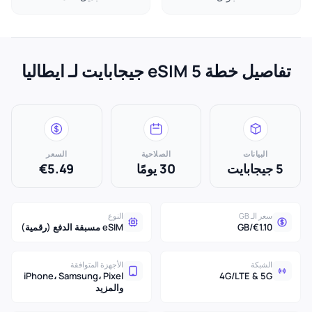
تفاصيل خطة eSIM 5 جيجابايت لـ ايطاليا
البيانات
الصلاحية
السعر
5 جيجابايت
30 يومًا
€5.49
سعر الـ GB
النوع
€1.10/GB
eSIM مسبقة الدفع (رقمية)
الشبكة
الأجهزة المتوافقة
iPhone، Samsung، Pixel
4G/LTE & 5G
والمزيد