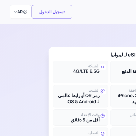
اختر اللغة
تسجيل الدخول
AR
الشبكة
بقة الدفع
4G/LTE & 5G
افقة
التثبيت
iPhone،
رمز QR أو رابط عالمي
لـ iOS & Android
ائل
وقت الإعداد
أقل من 5 دقائق
التغطية