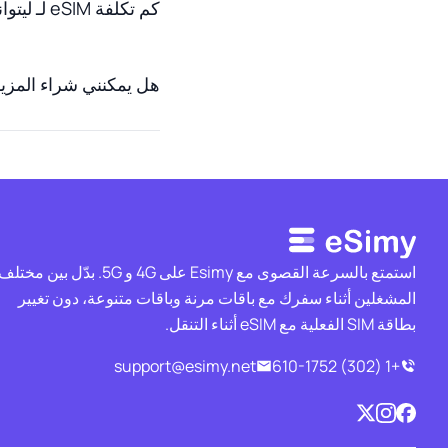
كم تكلفة eSIM لـ ليتوانيا؟
هل يمكنني شراء المزيد من البيانات 
استمتع بالسرعة القصوى مع Esimy على 4G و 5G. بدّل بين مختل
المشغلين أثناء سفرك مع باقات مرنة وباقات متنوعة، دون تغيير
بطاقة SIM الفعلية مع eSIM أثناء التنقل.
support@esimy.net
+1 (302) 610-1752