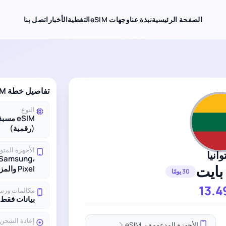
الصفحة الرئيسية
نبذة عنا
وجهات eSIM
التغطية
الأخبار
اتصل بنا
تفاصيل خطة eSIM لـ ليتوانيا
النوع
eSIM مس
(رقمية)
الأجهزة المتو
وانيا
 Samsung،
Pixel والمزيد
30 يومًا
13.4
مكالمات ورس
بيانات فقط
إعادة الشحن
الأجهزة المدعومة بـ eSIM