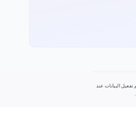
يا تكلف €13.49 (€1.35/جيجابايت) بصلاحية 30 يومًا. يتم تفعيل البيانات عند