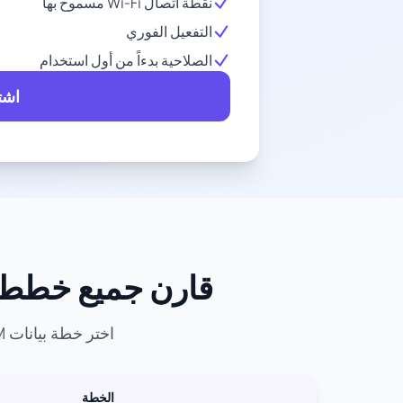
نقطة اتصال Wi-Fi مسموح بها
التفعيل الفوري
الصلاحية بدءاً من أول استخدام
اشتر
قارن جميع خطط eSIM لـ ليتوانيا - أفضل خطط البيانات والأس
اختر خطة بيانات eSIM المثالية لمغامرتك في ليتوانيا. قارن الأسعار وحجم البيانات وفترات الصلاحية.
الخطة