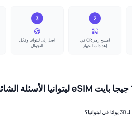
3
2
امسح رمز QR في
اصل إلى ليتوانيا وفعّل
إعدادات الجهاز
التجوال
لشائعة