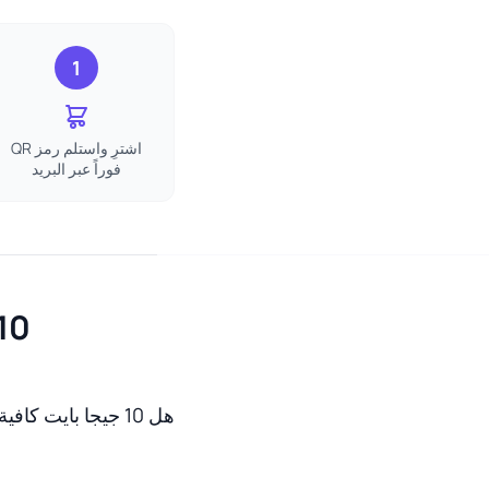
1
اشترِ واستلم رمز QR
فوراً عبر البريد
10 جيجا بايت eSIM ليتوانيا الأسئلة ا
هل 10 جيجا بايت كافية لـ 30 يومًا في ليتوانيا؟