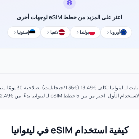
اعثر على المزيد من خطط eSIM لوجهات أخرى
أوروبا
بولندا
لاتفيا
إستونيا
خطة eSIM 10 جيجا بايت لـ ليتوان
استخدام الأول. اختر من بين 5 خطط eSIM لـ ليتوانيا بدءًا من €2.49.
كيفية استخدام eSIM في ليتوانيا