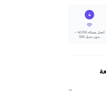
4
اتصل بشبكة 4G/5G —
بدون تبديل SIM