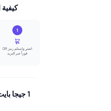
كيفية استخدام eSIM 
1
اشترِ واستلم رمز QR
فوراً عبر البريد
1 جيجا بايت eSIM الإمارات العربية المتحدة الأسئلة الشائعة