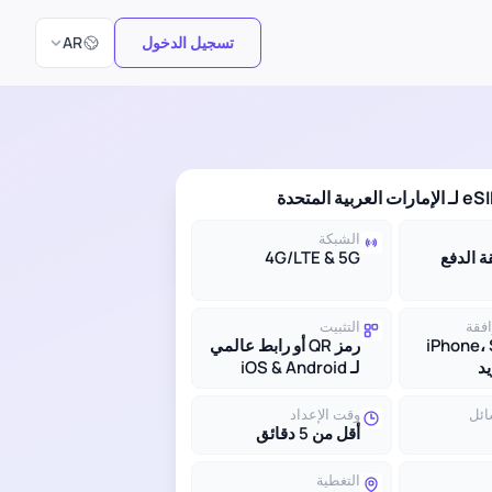
اختر اللغة
تسجيل الدخول
AR
الشبكة
بقة الدفع
4G/LTE & 5G
افقة
التثبيت
iPhone،
رمز QR أو رابط عالمي
لـ iOS & Android
ائل
وقت الإعداد
أقل من 5 دقائق
التغطية