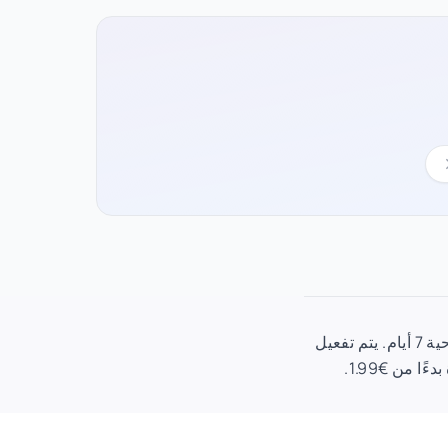
خطة eSIM 1 جيجا بايت لـ الإمارات العربية المتحدة تكلف €1.99 (€1.99/جيجابايت) بصلاحية 7 أيام. يتم تفعيل