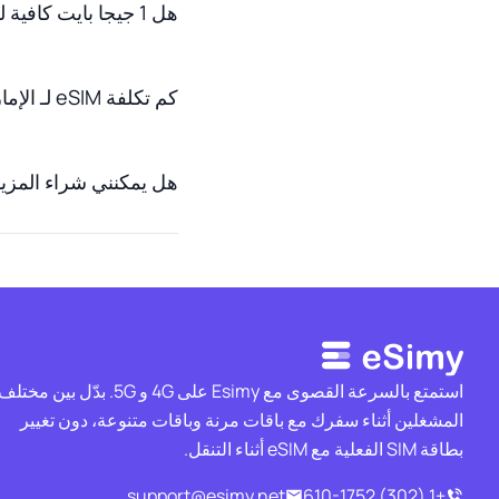
هل 1 جيجا بايت كافية لـ 7 أيام في الإمارات العربية المتحدة؟
كم تكلفة eSIM لـ الإمارات العربية المتحدة؟
هل يمكنني شراء المزيد من البيانات إذا نفدت
استمتع بالسرعة القصوى مع Esimy على 4G و 5G. بدّل بين مختل
المشغلين أثناء سفرك مع باقات مرنة وباقات متنوعة، دون تغيير
بطاقة SIM الفعلية مع eSIM أثناء التنقل.
support@esimy.net
+1 (302) 610-1752