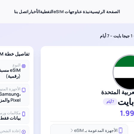
الصفحة الرئيسية
نبذة عنا
وجهات eSIM
التغطية
الأخبار
اتصل بنا
م
تفاصيل خطة eSIM لـ الإمارات العربية المتحدة
النوع
eSIM مس
(رقمية)
الأجهزة المتو
عربية المتحدة
 Samsung،
Pixel والمزيد
7 أيام
1.9
مكالمات ورس
بيانات فقط
الأجهزة المدعومة بـ eSIM
إعادة الشحن