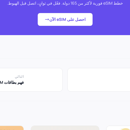
خطط eSIM فورية لأكثر من 165 دولة. فعّل في ثوانٍ، اتصل قبل الهبوط.
احصل على eSIM الآن
التالي
فهم بطاقات eSIM الإلكترونية: مستقبل الاتصال عبر الهاتف المحمول