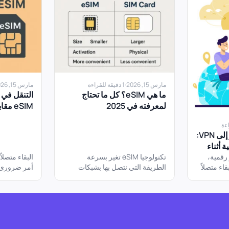
مارس 15, 2026
·
1 دقيقة للقراءة
مارس 15, 2026
ما هي eSIM؟ كل ما تحتاج
التنقل في 
لمعرفته في 2025
eSIM مقابل Wi-Fi
لماذا يحتاج كل مسافر إلى VPN:
 أثناء
رقمية،
تكنولوجيا eSIM تغير بسرعة
البقاء متصلاً
اء متصلاً
الطريقة التي نتصل بها بشبكات
أمر ضروري –
نستخدم
الهاتف المحمول، خاصة للمسافرين
ومشاركة الل
الدوليين، والرحالة الرقميين، وأي
اتصال. ولكن
شخص...