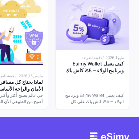
مايو 1, 2026
·
2 دقيقة للقراءة
كيف يعمل Esimy Wallet
وبرنامج الولاء — 5% كاش باك
مارس 15, 2026
·
1 دقيقة للقراءة
على كل eSIM، إلى الأبد
الأمان والراحة الأساسية
كيف يعمل Esimy Wallet وبرنامج
التنقل
في عالم يصبح أكثر وأكثر 
الولاء — 5% كاش باك على كل
أصبح من الطبيعي الآن البق
eSIM، إلى الأبد النسخة المختصرة.
أثناء السفر. ولكن عندما 
كل...
الواي...