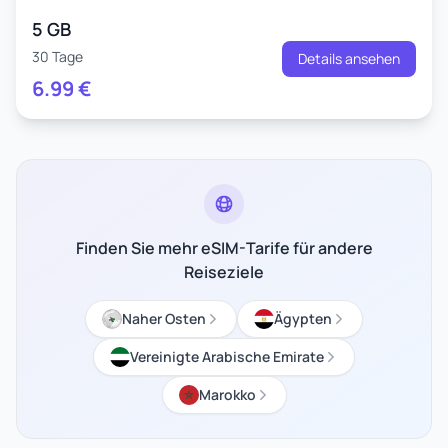
5 GB
30 Tage
Details ansehen
6.99
€
Finden Sie mehr eSIM-Tarife für andere
Reiseziele
Naher Osten
Ägypten
Vereinigte Arabische Emirate
Marokko