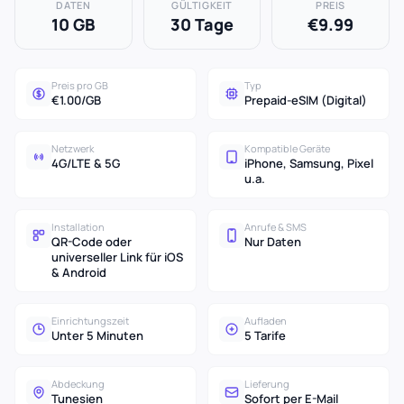
DATEN
GÜLTIGKEIT
PREIS
10 GB
30 Tage
€9.99
Preis pro GB
Typ
€1.00/GB
Prepaid-eSIM (Digital)
Netzwerk
Kompatible Geräte
4G/LTE & 5G
iPhone, Samsung, Pixel
u.a.
Installation
Anrufe & SMS
QR-Code oder
Nur Daten
universeller Link für iOS
& Android
Einrichtungszeit
Aufladen
Unter 5 Minuten
5 Tarife
Abdeckung
Lieferung
Tunesien
Sofort per E-Mail