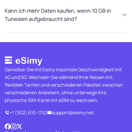
Kann ich mehr Daten kaufen, wenn 10 GB in
Tunesien aufgebraucht sind?
Genießen Sie mit Esimy maximale Geschwindigkeit mit
4G und 5G. Wechseln Sie während Ihrer Reisen mit
flexiblen Tarifen und verschiedenen Paketen zwischen
verschiedenen Anbietern, ohne unterwegs Ihre
physische SIM-Karte mit eSIM zu wechseln.
+1 (302) 610-1752
support@esimy.net