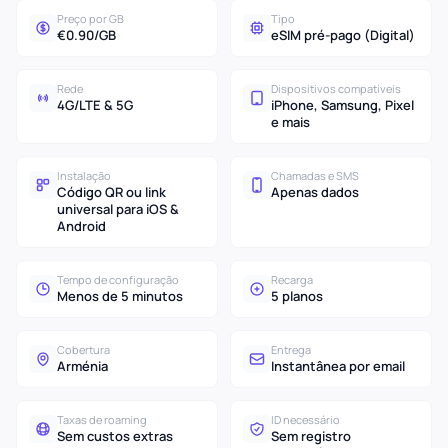
Preço por GB
Tipo
€0.90/GB
eSIM pré-pago (Digital)
Rede
Dispositivos compatíveis
4G/LTE & 5G
iPhone, Samsung, Pixel
e mais
Instalação
Chamadas e SMS
Código QR ou link
Apenas dados
universal para iOS &
Android
Tempo de configuração
Recarga
Menos de 5 minutos
5 planos
Cobertura
Entrega
Arménia
Instantânea por email
Taxas de roaming
ID necessário
Sem custos extras
Sem registro