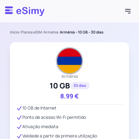
Esimy
Início
/
Planos eSIM
/
Arménia
/
Arménia – 10 GB – 30 dias
Arménia
10 GB
30 dias
8.99
€
10 GB de Internet
Ponto de acesso Wi-Fi permitido
Ativação imediata
Validade a partir da primeira utilização