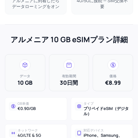
アルメニアに到着したら
4G/5Gに接続 — SIM交換不
データローミングをオン
要
アルメニア 10 GB eSIMプラン詳細
データ
有効期間
価格
10 GB
30日間
€8.99
GB単価
タイプ
€0.90/GB
プリペイドeSIM（デジタ
ル）
ネットワーク
対応デバイス
4G/LTE & 5G
iPhone、Samsung、