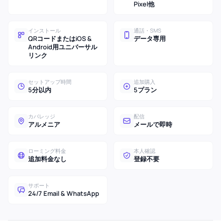
Pixel他
インストール
通話・SMS
QRコードまたはiOS &
データ専用
Android用ユニバーサル
リンク
セットアップ時間
追加購入
5分以内
5プラン
カバレッジ
配信
アルメニア
メールで即時
ローミング料金
本人確認
追加料金なし
登録不要
サポート
24/7 Email & WhatsApp