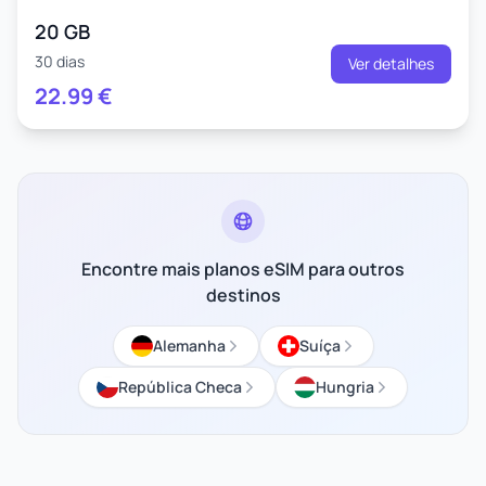
20 GB
30 dias
Ver detalhes
22.99
€
Encontre mais planos eSIM para outros
destinos
Alemanha
Suíça
República Checa
Hungria