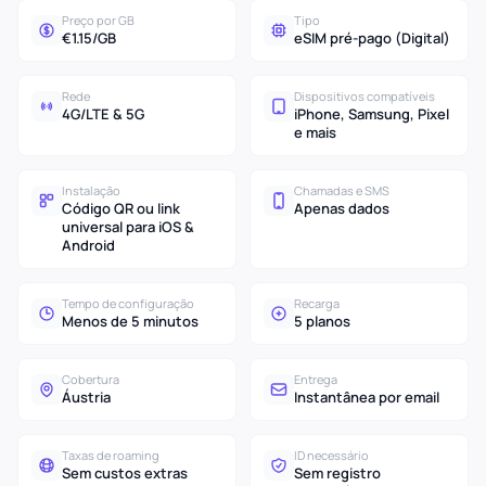
Preço por GB
Tipo
€1.15/GB
eSIM pré-pago (Digital)
Rede
Dispositivos compatíveis
4G/LTE & 5G
iPhone, Samsung, Pixel
e mais
Instalação
Chamadas e SMS
Código QR ou link
Apenas dados
universal para iOS &
Android
Tempo de configuração
Recarga
Menos de 5 minutos
5 planos
Cobertura
Entrega
Áustria
Instantânea por email
Taxas de roaming
ID necessário
Sem custos extras
Sem registro