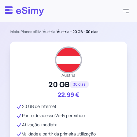
Esimy
Início
/
Planos eSIM
/
Áustria
/
Áustria – 20 GB – 30 dias
Áustria
20 GB
30 dias
22.99
€
20 GB de Internet
Ponto de acesso Wi-Fi permitido
Ativação imediata
Validade a partir da primeira utilização