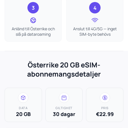
3
4
Anländ till Österrike och
Anslut till 4G/5G — inget
slå på dataroaming
SIM-byte behövs
Österrike 20 GB eSIM-
abonnemangsdetaljer
DATA
GILTIGHET
PRIS
20 GB
30 dagar
€22.99