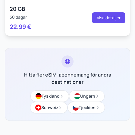
20 GB
30 dagar
Visa detaljer
22.99
€
Hitta fler eSIM-abonnemang för andra
destinationer
Tyskland
Ungern
Schweiz
Tjeckien