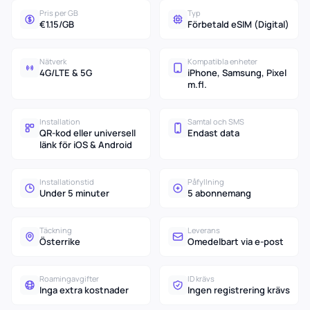
Pris per GB
Typ
€1.15/GB
Förbetald eSIM (Digital)
Nätverk
Kompatibla enheter
4G/LTE & 5G
iPhone, Samsung, Pixel
m.fl.
Installation
Samtal och SMS
QR-kod eller universell
Endast data
länk för iOS & Android
Installationstid
Påfyllning
Under 5 minuter
5 abonnemang
Täckning
Leverans
Österrike
Omedelbart via e-post
Roamingavgifter
ID krävs
Inga extra kostnader
Ingen registrering krävs