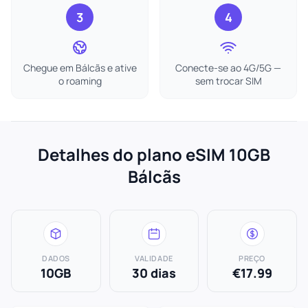
3
4
Chegue em Bálcãs e ative
Conecte-se ao 4G/5G —
o roaming
sem trocar SIM
Detalhes do plano eSIM 10GB
Bálcãs
DADOS
VALIDADE
PREÇO
10GB
30 dias
€17.99