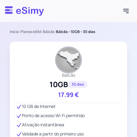
Esimy
Início
/
Planos eSIM
/
Bálcãs
/
Bálcãs – 10GB – 30 dias
Bálcãs
10GB
30 dias
17.99
€
10 GB de Internet
Ponto de acesso Wi-Fi permitido
Ativação instantânea
Validade a partir do primeiro uso