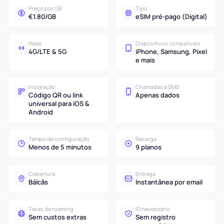
Preço por GB
Tipo
€1.80/GB
eSIM pré-pago (Digital)
Rede
Dispositivos compatíveis
4G/LTE & 5G
iPhone, Samsung, Pixel
e mais
Instalação
Chamadas e SMS
Código QR ou link
Apenas dados
universal para iOS &
Android
Tempo de configuração
Recarga
Menos de 5 minutos
9 planos
Cobertura
Entrega
Bálcãs
Instantânea por email
Taxas de roaming
ID necessário
Sem custos extras
Sem registro