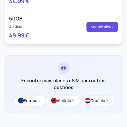
34.99
€
50GB
30 dias
Ver detalhes
49.99
€
Encontre mais planos eSIM para outros
destinos
Europa
Albânia
Croácia