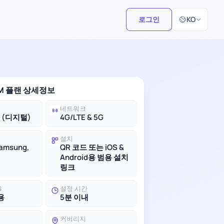
언어 선택
로그인
KO
M 플랜 상세정보
네트워크
M (디지털)
4G/LTE & 5G
설치
Samsung,
QR 코드 또는 iOS &
Android용 범용 설치
링크
S
설정 시간
용
5분 이내
커버리지