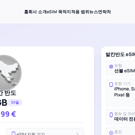
홈
회사 소개
eSIM 목적지
적용 범위
뉴스
연락처
발칸반도 eSI
유형
선불 eSI
호환 기기
iPhone, 
칸 반도
Pixel 등
GB
30일
.99
€
통화 및 SM
데이터 전
충전
eSIM 지원 기기