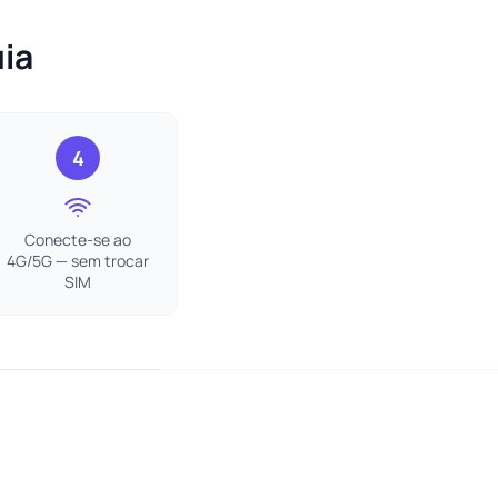
ia
4
Conecte-se ao
4G/5G — sem trocar
SIM