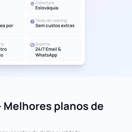
Cobertura
Eslováquia
Taxas de roaming
ea por
Sem custos extras
rio
Suporte
tro
24/7 Email &
io
WhatsApp
- Melhores planos de