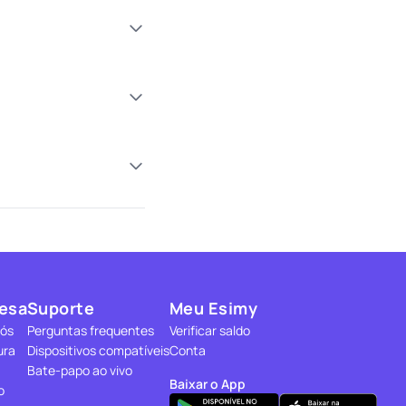
esa
Suporte
Meu Esimy
nós
Perguntas frequentes
Verificar saldo
ura
Dispositivos compatíveis
Conta
Bate-papo ao vivo
Baixar o App
o