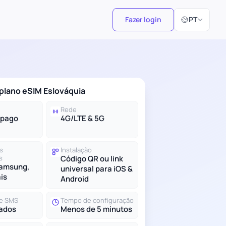
Selecionar id
Fazer login
PT
plano eSIM Eslováquia
Rede
-pago
4G/LTE & 5G
s
Instalação
s
Código QR ou link
Samsung,
universal para iOS &
ais
Android
e SMS
Tempo de configuração
ados
Menos de 5 minutos