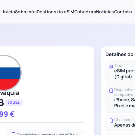
Início
Sobre nós
Destinos do eSIM
Cobertura
Notícias
Contato
Detalhes do 
Tipo
eSIM pré
(Digital)
Dispositivo
ováquia
compatívei
B
iPhone, 
30 dias
Pixel e m
.99
€
Chamadas 
Apenas d
Dispositivos compatíveis eSIM