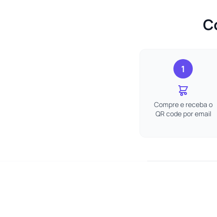
C
1
Compre e receba o
QR code por email