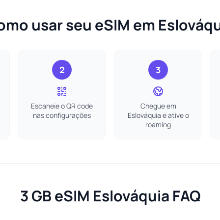
omo usar seu eSIM em Eslováqu
2
3
Escaneie o QR code
Chegue em
nas configurações
Eslováquia e ative o
roaming
3 GB eSIM Eslováquia FAQ