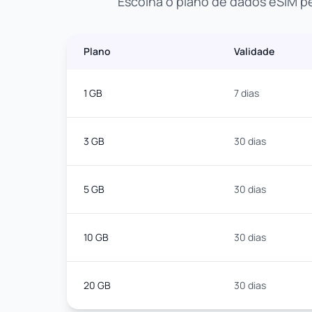
Escolha o plano de dados eSIM pe
Plano
Validade
1 GB
7 dias
3 GB
30 dias
5 GB
30 dias
10 GB
30 dias
20 GB
30 dias