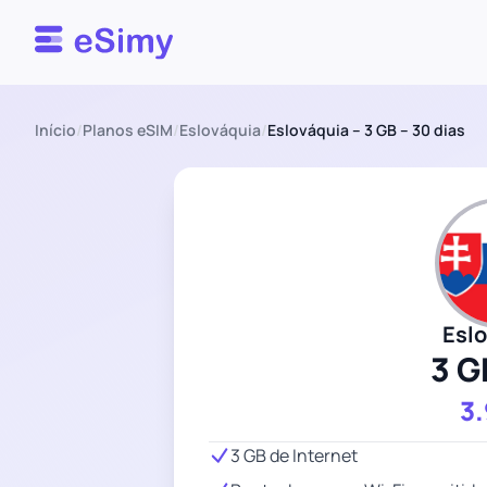
Esimy
Início
/
Planos eSIM
/
Eslováquia
/
Eslováquia – 3 GB – 30 dias
Esl
3 G
3
3 GB de Internet