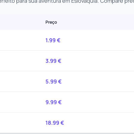
rfeito para sua aventura em Eslováquia. Compare pre
Preço
1.99
€
3.99
€
5.99
€
9.99
€
18.99
€