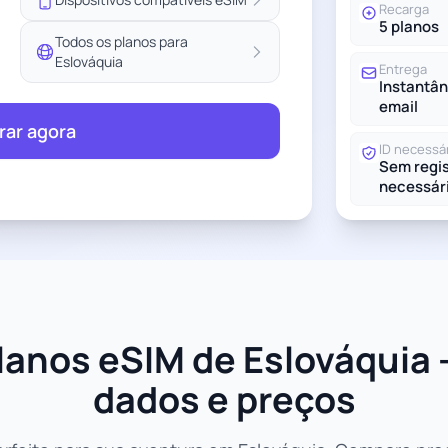
Recarga
5 planos
Todos os planos para
Eslováquia
Entrega
Instantân
email
ar agora
ID necessá
Sem regis
necessár
anos eSIM de Eslováquia 
dados e preços