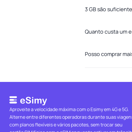
3 GB são suficient
Quanto custa um e
Posso comprar mais
Aproveite a velocidade máxima com o Esimy em 4G e 5G.
Alterne entre diferentes operadoras durante suas viagen
com planos flexíveis e vários pacotes, sem trocar seu