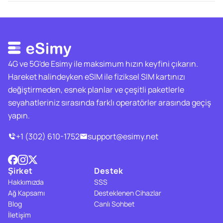
4G ve 5G'de Esimy ile maksimum hızın keyfini çıkarın.
Hareket halindeyken eSIM ile fiziksel SIM kartınızı
değiştirmeden, esnek planlar ve çeşitli paketlerle
seyahatleriniz sırasında farklı operatörler arasında geçiş
yapın.
+1 (302) 610-1752
support@esimy.net
Şirket
Destek
Hakkımızda
SSS
Ağ Kapsamı
Desteklenen Cihazlar
Blog
Canlı Sohbet
İletişim