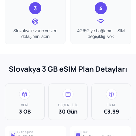
3
4
Slovakya'e varın ve veri
4G/5G'ye bağlanın — SIM
dolaşımını açın
değişikliği yok
Slovakya 3 GB eSIM Plan Detayları
VERI
GEÇERLILIK
FIYAT
3 GB
30 Gün
€3.99
GB başına
Tür