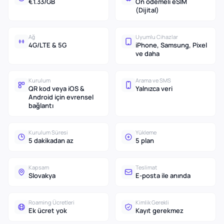
€1.33/GB
Ön ödemeli eSIM
(Dijital)
Ağ
Uyumlu Cihazlar
4G/LTE & 5G
iPhone, Samsung, Pixel
ve daha
Kurulum
Arama ve SMS
QR kod veya iOS &
Yalnızca veri
Android için evrensel
bağlantı
Kurulum Süresi
Yükleme
5 dakikadan az
5 plan
Kapsam
Teslimat
Slovakya
E-posta ile anında
Roaming Ücretleri
Kimlik Gerekli
Ek ücret yok
Kayıt gerekmez