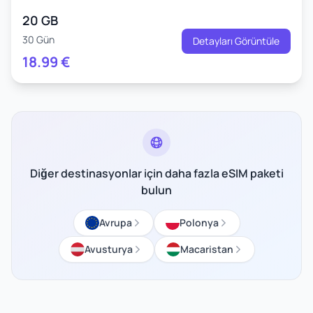
20 GB
30 Gün
Detayları Görüntüle
18.99
€
Diğer destinasyonlar için daha fazla eSIM paketi
bulun
Avrupa
Polonya
Avusturya
Macaristan