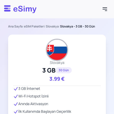
Esimy
Ana Sayfa
/
eSIM Paketleri
/
Slovakya
/
Slovakya – 3 GB – 30 Gün
Slovakya
3 GB
30 Gün
3.99
€
3 GB İnternet
Wi-Fi Hotspot İzinli
Anında Aktivasyon
İlk Kullanımda Başlayan Geçerlilik