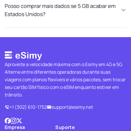
Posso comprar mais dados se 5 GB acabar em
Estados Unidos?
Aproveite a velocidade máxima com o Esimy em 4G e 5G.
Alterne entre diferentes operadoras durante suas
viagens com planos flexíveis e vários pacotes, sem trocar
seu cartão SIM físico com o eSIM enquanto estiver em
trânsito.
+1 (302) 610-1752
support@esimy.net
Empresa
Suporte