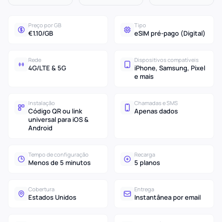
Preço por GB
Tipo
€1.10/GB
eSIM pré-pago (Digital)
Rede
Dispositivos compatíveis
4G/LTE & 5G
iPhone, Samsung, Pixel
e mais
Instalação
Chamadas e SMS
Código QR ou link
Apenas dados
universal para iOS &
Android
Tempo de configuração
Recarga
Menos de 5 minutos
5 planos
Cobertura
Entrega
Estados Unidos
Instantânea por email