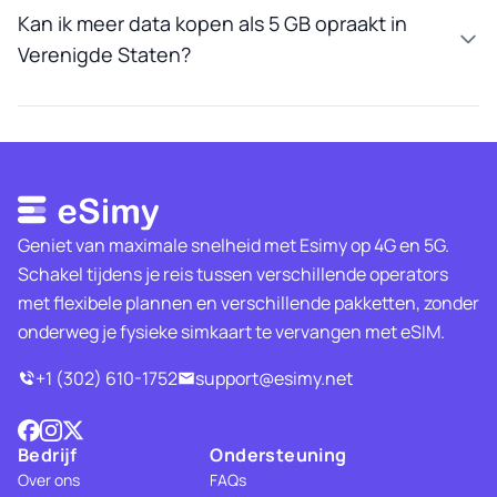
Kan ik meer data kopen als 5 GB opraakt in
Verenigde Staten?
Geniet van maximale snelheid met Esimy op 4G en 5G.
Schakel tijdens je reis tussen verschillende operators
met flexibele plannen en verschillende pakketten, zonder
onderweg je fysieke simkaart te vervangen met eSIM.
+1 (302) 610-1752
support@esimy.net
Bedrijf
Ondersteuning
Over ons
FAQs