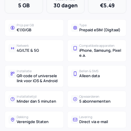
5 GB
30 dagen
€5.49
Prijs per GB
Type
€1.10/GB
Prepaid eSIM (Digitaal)
Netwerk
Compatibele apparaten
4G/LTE & 5G
iPhone, Samsung, Pixel
e.a.
Installatie
Bellen & SMS
QR-code of universele
Alleen data
link voor iOS & Android
Installatietijd
Opwaarderen
Minder dan 5 minuten
5 abonnementen
Dekking
Levering
Verenigde Staten
Direct via e-mail