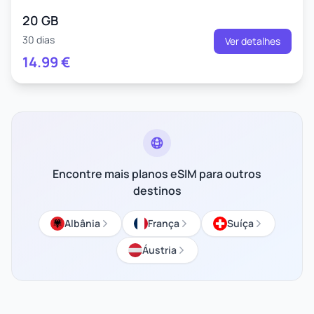
20 GB
30 dias
Ver detalhes
14.99
€
Encontre mais planos eSIM para outros
destinos
Albânia
França
Suíça
Áustria