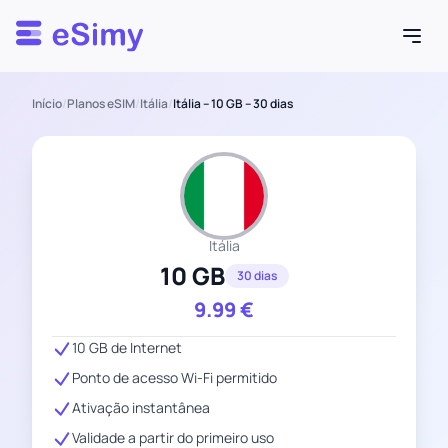
Esimy
Início
/
Planos eSIM
/
Itália
/
Itália – 10 GB – 30 dias
Itália
10 GB
30 dias
9.99
€
10 GB de Internet
Ponto de acesso Wi-Fi permitido
Ativação instantânea
Validade a partir do primeiro uso