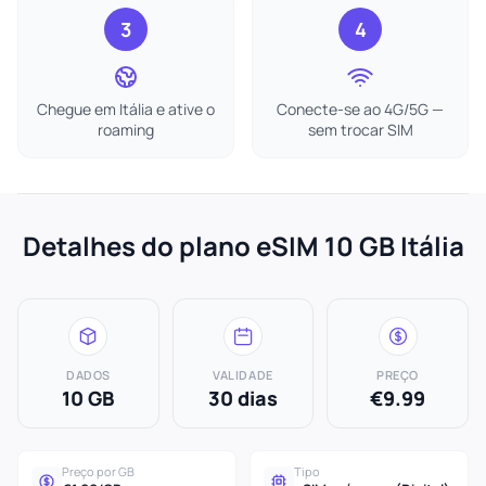
3
4
Chegue em Itália e ative o
Conecte-se ao 4G/5G —
roaming
sem trocar SIM
Detalhes do plano eSIM 10 GB Itália
DADOS
VALIDADE
PREÇO
10 GB
30 dias
€9.99
Preço por GB
Tipo