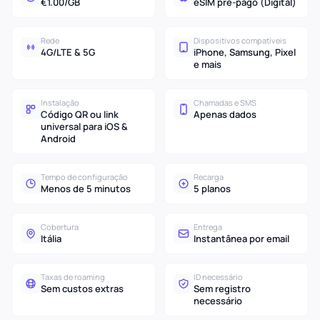
€1.00/GB
eSIM pré-pago (Digital)
Rede
Dispositivos compatíveis
4G/LTE & 5G
iPhone, Samsung, Pixel
e mais
Instalação
Chamadas e SMS
Código QR ou link
Apenas dados
universal para iOS &
Android
Tempo de configuração
Recarga
Menos de 5 minutos
5 planos
Cobertura
Entrega
Itália
Instantânea por email
Taxas de roaming
ID necessário
Sem custos extras
Sem registro
necessário